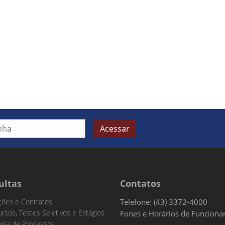
Acessar
ultas
Contatos
ações e Contratos
Telefone: (43) 3372-4000
rsos, Testes Seletivos e Estágios
Fones e Horários de Funcion
isa de Processos