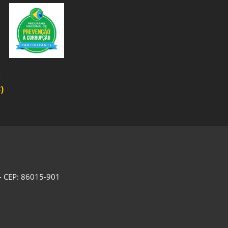
o
)
 - CEP: 86015-901