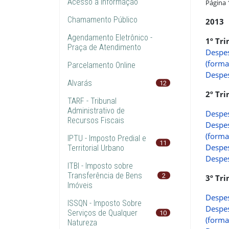
Acesso à Informação
Página 
Chamamento Público
2013
Agendamento Eletrônico -
1º Tr
Praça de Atendimento
Despes
(forma
Parcelamento Online
Despes
Alvarás
12
2º Tr
TARF - Tribunal
Administrativo de
Despes
Recursos Fiscais
Despes
(forma
IPTU - Imposto Predial e
11
Despes
Territorial Urbano
Despes
ITBI - Imposto sobre
Transferência de Bens
2
3º Tr
Imóveis
Despes
ISSQN - Imposto Sobre
Despes
Serviços de Qualquer
10
(forma
Natureza