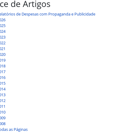
ice de Artigos
elatórios de Despesas com Propaganda e Publicidade
026
025
024
023
022
021
020
019
018
017
016
015
014
013
012
011
010
009
008
odas as Páginas