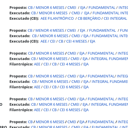
Proposto:
CB /
MENOR 6 MESES
/
CMEI
/
EJA
/
FUNDAMENTAL
/
INTE
Executado:
CB
/
MENOR 6 MESES
/
CMEI /
EJA
/
FUNDAMENTAL INT
Executado (CEI):
AEE FILANTRÓPICO
/
CB BERÇÁRIO
/
CEI INTEGRAL
Proposto
:
CB
/
MENOR 4 MESES
/
CMEI
/
EJA
/
FUNDAMENTAL
/
FUN
Executado:
CB
/
MENOR 6 MESES
/
CMEI /
EJA /
FUNDAMENTAL INTE
Executado (CEI):
AEE /
CEI
/
CB
/
CEI 4 MESES
/
EJA
Proposto:
CB
/
MENOR 6 MESES
/
CMEI
/
EJA
/
FUNDAMENTAL
/
INTE
Executado:
CB
/
MENOR 6 MESES
/
CMEI
/
EJA
/
INTEGRAL FUNDAME
Filantrópico:
AEE
/
CEI
/
CB
/
CEI 4 MESES
/
EJA
Proposto:
CB
/
MENOR 6 MESES
/
CMEI
/
EJA
/
FUNDAMENTAL
/
INTEG
Executado:
CB
/
MENOR 6 MESES
/
CMEI
/
EJA
/
INTEGRAL FUNDAME
Filantrópico:
AEE
/
CEI
/
CB
/
CEI 6 MESES
/
EJA
Proposto:
CB
/
MENOR 6 MESES
/
CMEI
/
EJA
/
FUNDAMENTAL
/
INTE
O
Executado:
CB
/
MENOR 6 MESES
/
CMEI
/
EJA
/
INTEGRAL FUNDAME
Filantrópico:
AEE
/
CEI
/
CB
/
CEI 6 MESES
/
EJA
Proposto:
CB
/
MENOR 6 MESES
/
CMEI
/
EJA
/
FUNDAMENTAL
/
INTE
BRO
Executado:
CB
/
MENOR 6 MESES
/
CMEI
/
EJA
/
FUNDAMENTAL /
IN