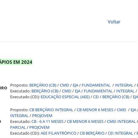
Voltar
PIOS EM 2024
Proposto:
BERÇÁRIO (CB)
/
CMEI
/
EJA
/
FUNDAMENTAL
/
INTEGRAL
/
EIRO
Executado:
BERÇÁRIO (CB)
/
CMEI
/
EJA
/
FUNDAMENTAL
/
INTEGRAL
/
Executado (CEI):
EDUCAÇÃO ESPECIAL (AEE)
/
CEI
/
BERÇÁRIO (CB)
/
EJ
Proposto:
CB BERÇÁRIO INTEGRAL
/
CB MENOR 6 MESES
/
CMEI
/
EJA
INTEGRAL
/
PROJOVEM
O
Executado:
CB - 6 A 11 MESES
/
CB MENOR 6 MESES
/
CMEI INTEGRAL
PARCIAL
/
PROJOVEM
Executado (CEI):
AEE FILANTRÓPICO
/
CB BERÇÁRIO
/
CEI INTEGRAL
/