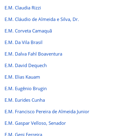
E.M. Claudia Rizzi
E.M. Cláudio de Almeida e Silva, Dr.
E.M. Corveta Camaquã
E.M. Da Vila Brasil
E.M. Dalva Fahl Boaventura
E.M. David Dequech
E.M. Elias Kauam
E.M. Eugênio Brugin
E.M. Eurides Cunha
E.M. Francisco Pereira de Almeida Junior
E.M. Gaspar Velloso, Senador
E.M. Geni Ferreira