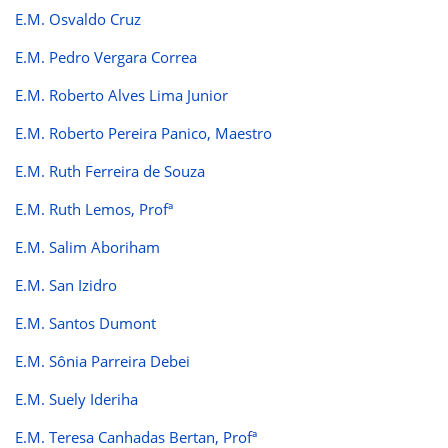
E.M. Osvaldo Cruz
E.M. Pedro Vergara Correa
E.M. Roberto Alves Lima Junior
E.M. Roberto Pereira Panico, Maestro
E.M. Ruth Ferreira de Souza
E.M. Ruth Lemos, Profª
E.M. Salim Aboriham
E.M. San Izidro
E.M. Santos Dumont
E.M. Sônia Parreira Debei
E.M. Suely Ideriha
E.M. Teresa Canhadas Bertan, Profª