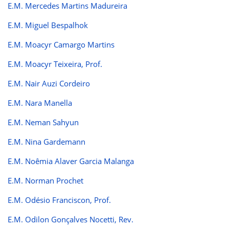
E.M. Mercedes Martins Madureira
E.M. Miguel Bespalhok
E.M. Moacyr Camargo Martins
E.M. Moacyr Teixeira, Prof.
E.M. Nair Auzi Cordeiro
E.M. Nara Manella
E.M. Neman Sahyun
E.M. Nina Gardemann
E.M. Noêmia Alaver Garcia Malanga
E.M. Norman Prochet
E.M. Odésio Franciscon, Prof.
E.M. Odilon Gonçalves Nocetti, Rev.