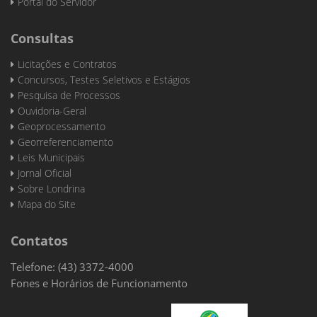
Portal do Servidor
Consultas
Licitações e Contratos
Concursos, Testes Seletivos e Estágios
Pesquisa de Processos
Ouvidoria-Geral
Geoprocessamento
Georreferenciamento
Leis Municipais
Jornal Oficial
Sobre Londrina
Mapa do Site
Contatos
Telefone: (43) 3372-4000
Fones e Horários de Funcionamento