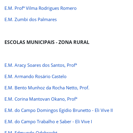
E.M. Profª Vilma Rodrigues Romero
E.M. Zumbi dos Palmares
ESCOLAS MUNICIPAIS - ZONA RURAL
E.M. Aracy Soares dos Santos, Profª
E.M. Armando Rosário Castelo
E.M. Bento Munhoz da Rocha Netto, Prof.
E.M. Corina Mantovan Okano, Profª
E.M. do Campo Domingos Egidio Brunetto - Eli Vive II
E.M. do Campo Trabalho e Saber - Eli Vive I
E.M. Edmundo Odebrecht