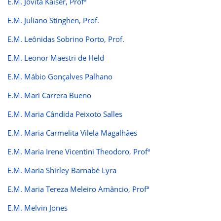
E.M. Jovita Kaiser, Profª
E.M. Juliano Stinghen, Prof.
E.M. Leônidas Sobrino Porto, Prof.
E.M. Leonor Maestri de Held
E.M. Mábio Gonçalves Palhano
E.M. Mari Carrera Bueno
E.M. Maria Cândida Peixoto Salles
E.M. Maria Carmelita Vilela Magalhães
E.M. Maria Irene Vicentini Theodoro, Profª
E.M. Maria Shirley Barnabé Lyra
E.M. Maria Tereza Meleiro Amâncio, Profª
E.M. Melvin Jones