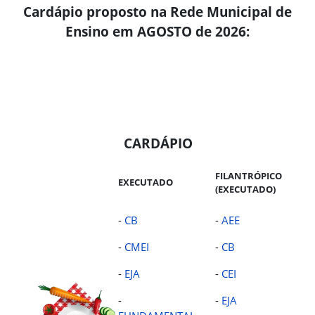
Cardápio proposto na Rede Municipal de
Ensino em AGOSTO de 2026:
CARDÁPIO
FILANTRÓPICO
EXECUTADO
(EXECUTADO)
-
CB
-
AEE
-
CMEI
-
CB
-
EJA
-
CEI
-
-
EJA