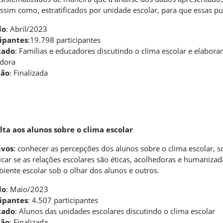
ssim como, estratificados por unidade escolar, para que essas
do
: Abril/2023
cipantes
:19.798 participantes
tado
: Famílias e educadores discutindo o clima escolar e elabor
edora
ção
: Finalizada
ta aos alunos sobre o clima escolar
ivos
: conhecer as percepções dos alunos sobre o clima escolar, 
ficar se as relações escolares são éticas, acolhedoras e humaniza
iente escolar sob o olhar dos alunos e outros.
do
: Maio/2023
cipantes
: 4.507 participantes
tado
: Alunos das unidades escolares discutindo o clima escolar
ção
: Finalizada