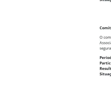
Comit
O comi
Associ
segura
Perío
Parti
Resul
Situa