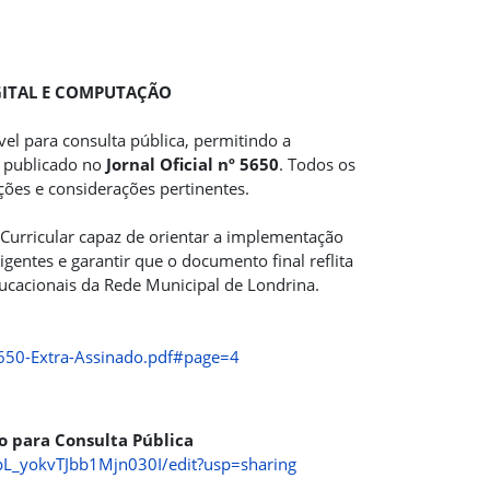
GITAL E COMPUTAÇÃO
vel para consulta pública, permitindo a
e publicado no
Jornal Oficial nº 5650
. Todos os
ções e considerações pertinentes.
l Curricular capaz de orientar a implementação
entes e garantir que o documento final reflita
ucacionais da Rede Municipal de Londrina.
l-5650-Extra-Assinado.pdf#page=4
o para Consulta Pública
L_yokvTJbb1Mjn030I/edit?usp=sharing