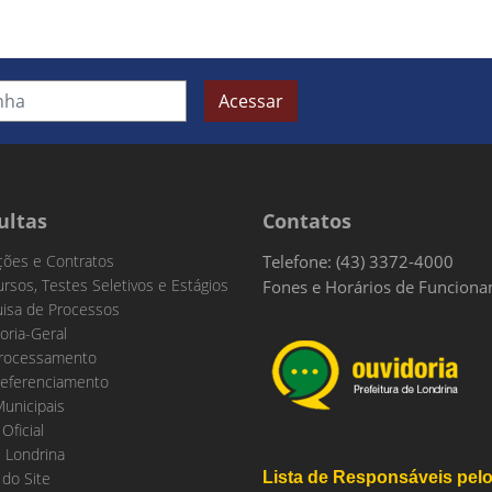
Acessar
ultas
Contatos
ações e Contratos
Telefone: (43) 3372-4000
rsos, Testes Seletivos e Estágios
Fones e Horários de Funcion
isa de Processos
oria-Geral
rocessamento
eferenciamento
Municipais
 Oficial
 Londrina
do Site
Lista de Responsáveis pel