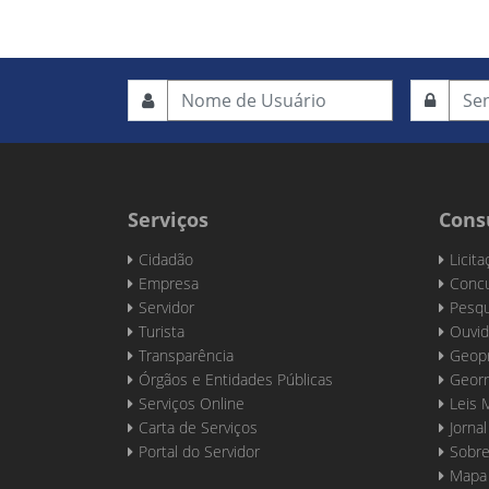
Serviços
Cons
Cidadão
Licit
Empresa
Concu
Servidor
Pesqu
Turista
Ouvid
Transparência
Geop
Órgãos e Entidades Públicas
Georr
Serviços Online
Leis 
Carta de Serviços
Jornal
Portal do Servidor
Sobre
Mapa 