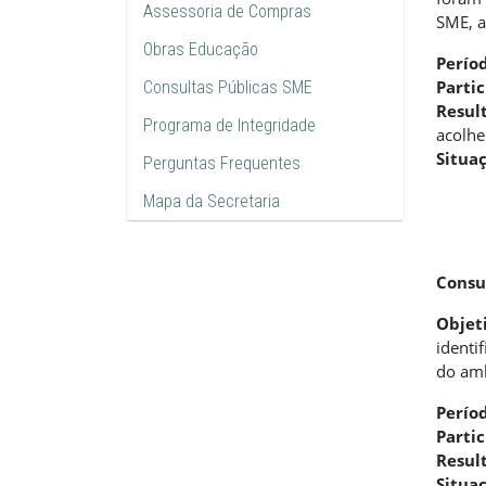
Assessoria de Compras
SME, a
Obras Educação
Perío
Parti
Consultas Públicas SME
Resul
Programa de Integridade
acolh
Situa
Perguntas Frequentes
Mapa da Secretaria
Consul
Objet
identi
do amb
Perío
Parti
Resul
Situa