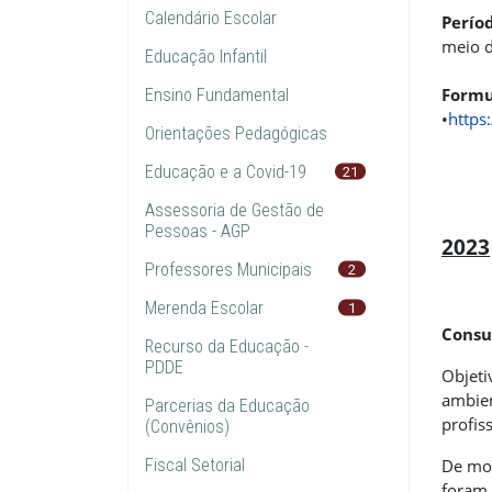
Calendário Escolar
Perío
meio d
Educação Infantil
Formul
Ensino Fundamental
•
https
Orientações Pedagógicas
Educação e a Covid-19
21
Assessoria de Gestão de
Pessoas - AGP
2023
Professores Municipais
2
Merenda Escolar
1
Consu
Recurso da Educação -
PDDE
Objeti
ambien
Parcerias da Educação
profis
(Convênios)
Fiscal Setorial
De mod
foram 