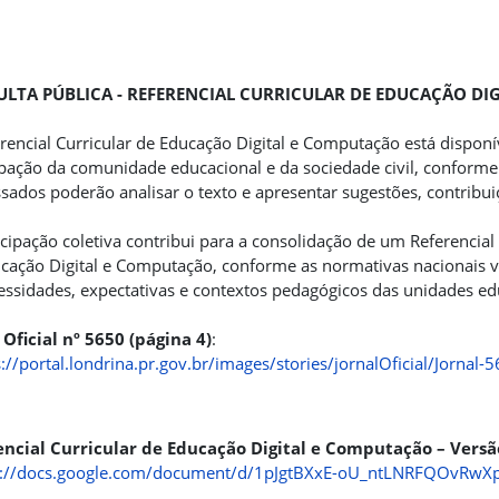
LTA PÚBLICA - REFERENCIAL CURRICULAR DE EDUCAÇÃO DI
rencial Curricular de Educação Digital e Computação está disponí
ipação da comunidade educacional e da sociedade civil, conform
ssados poderão analisar o texto e apresentar sugestões, contribui
icipação coletiva contribui para a consolidação de um Referencia
cação Digital e Computação, conforme as normativas nacionais vig
essidades, expectativas e contextos pedagógicos das unidades ed
 Oficial nº 5650 (página 4)
:
s://portal.londrina.pr.gov.br/images/stories/jornalOficial/Jorna
encial Curricular de Educação Digital e Computação – Versã
s://docs.google.com/document/d/1pJgtBXxE-oU_ntLNRFQOvRwXp