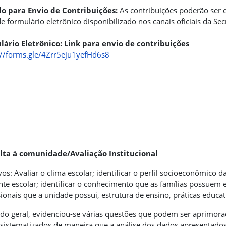
do para Envio de Contribuições:
As contribuições poderão ser e
e formulário eletrônico disponibilizado nos canais oficiais da Se
ário Eletrônico: Link para envio de contribuições
://forms.gle/4Zrr5eju1yefHd6s8
lta à comunidade/Avaliação Institucional
vos: Avaliar o clima escolar; identificar o perfil socioeconômico da
te escolar; identificar o conhecimento que as famílias possuem 
sionais que a unidade possui, estrutura de ensino, práticas educat
o geral, evidenciou-se várias questões que podem ser aprimorad
sistematizados de maneira que a análise dos dados apresentado