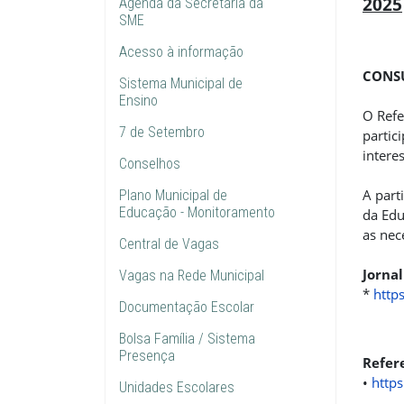
2025
Agenda da Secretária da
SME
Acesso à informação
CONSU
Sistema Municipal de
Ensino
O Refe
7 de Setembro
partic
intere
Conselhos
A part
Plano Municipal de
Educação - Monitoramento
da Edu
as nec
Central de Vagas
Jornal
Vagas na Rede Municipal
*
http
Documentação Escolar
Bolsa Família / Sistema
Presença
Refer
•
http
Unidades Escolares