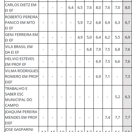
CARLOS DIETZ EM
-
-
-
6,4
6,5
7,6
8,0
7,6
7,0
8,0
EI EF
ROBERTO PEREIRA
PANICO EM MTO
-
-
-
-
5,9
7,2
6,8
6,9
6,3
6,7
EI EF
GENI FERREIRA EM
-
-
-
-
4,9
5,0
6,4
6,2
5,5
6,9
EI EF
VILA BRASIL EM
-
-
-
-
-
6,8
7,9
7,5
6,8
7,6
DA EI EF
HELVIO ESTEVES
-
-
-
-
-
-
6,9
7,5
6,6
7,6
EM PROF EF
VILMA RODRIGUES
ROMERO EM PROF
-
-
-
-
-
-
6,9
7,1
-
7,3
EIEF
TRABALHO E
SABER ESC
-
-
-
-
-
-
-
-
5,2
6,3
MUNICIPAL DO
CAMPO
JOAQUIM PEREIRA
MENDES EM PROF
-
-
-
-
-
-
-
7,4
7,7
7,7
EIEF
JOSE GASPARINI