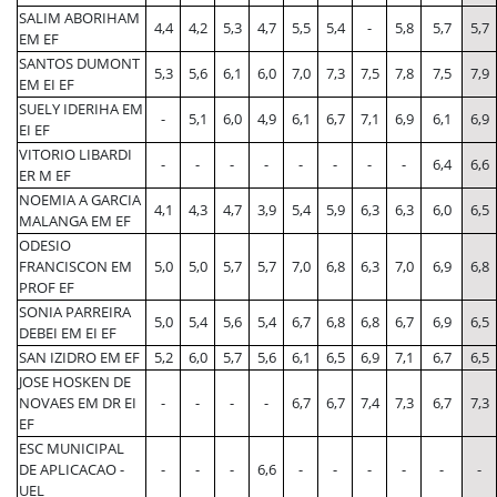
SALIM ABORIHAM
4,4
4,2
5,3
4,7
5,5
5,4
-
5,8
5,7
5,7
EM EF
SANTOS DUMONT
5,3
5,6
6,1
6,0
7,0
7,3
7,5
7,8
7,5
7,9
EM EI EF
SUELY IDERIHA EM
-
5,1
6,0
4,9
6,1
6,7
7,1
6,9
6,1
6,9
EI EF
VITORIO LIBARDI
-
-
-
-
-
-
-
-
6,4
6,6
ER M EF
NOEMIA A GARCIA
4,1
4,3
4,7
3,9
5,4
5,9
6,3
6,3
6,0
6,5
MALANGA EM EF
ODESIO
FRANCISCON EM
5,0
5,0
5,7
5,7
7,0
6,8
6,3
7,0
6,9
6,8
PROF EF
SONIA PARREIRA
5,0
5,4
5,6
5,4
6,7
6,8
6,8
6,7
6,9
6,5
DEBEI EM EI EF
SAN IZIDRO EM EF
5,2
6,0
5,7
5,6
6,1
6,5
6,9
7,1
6,7
6,5
JOSE HOSKEN DE
NOVAES EM DR EI
-
-
-
-
6,7
6,7
7,4
7,3
6,7
7,3
EF
ESC MUNICIPAL
DE APLICACAO -
-
-
-
6,6
-
-
-
-
-
-
UEL