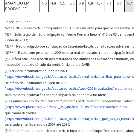
AMANCIO EM
4,6
4,8
5,5
5,8
6,9
6,8
6,7
7,1
6,7
6,7
PROFA EI EF
Fonte:
MEC/Inep
Notas: ND - Número de participantes no SAEB insuficiente para que os resultados s
ND* - Solicitação de não divulgação conforme Portaria Inep nº 410 de 03 de novemb
junho de 2013;
ND** - Não divulgado por solicitação da Secretaria/Escola por situações adversas
ND*** - Escola com pelo menos 20% do material extraviado, com participação insufi
(*) - Média calculada a partir dos resultados dos alunos nas avaliações estaduais, 
impossibilidade do cálculo da proficiência para o SAEB;
(1) Ver Nota informativa do Ideb de 2021
(
https://download.inep.gov.br/educacao_basica/portal_ideb/planilhas_para_downl
Relatório de Resultados do Saeb de 2021
(
https://download.inep.gov.br/educacao_basica/saeb/2021/resultados/relatorio_d
para maiores informações sobre o impacto da pandemia no Ideb;
(2) O primeiro ciclo do Ideb considera as metas pactuadas no Compromisso Todos 
(
https://www.planalto.gov.br/ccivil_03/_ato2007-2010/2007/decreto/d6094.htm
)
que foram definidas
(
https://download.inep.gov.br/educacao_basica/portal_ideb/o_que_sao_as_metas/N
para cada ente federado de 2007 até 2021;
(3) Com o fim do primeiro ciclo do Ideb, o Inep criou um Grupo Técnico para elabora