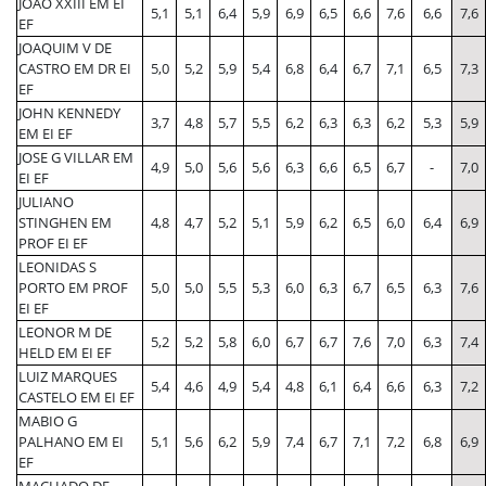
JOAO XXIII EM EI
5,1
5,1
6,4
5,9
6,9
6,5
6,6
7,6
6,6
7,6
EF
JOAQUIM V DE
CASTRO EM DR EI
5,0
5,2
5,9
5,4
6,8
6,4
6,7
7,1
6,5
7,3
EF
JOHN KENNEDY
3,7
4,8
5,7
5,5
6,2
6,3
6,3
6,2
5,3
5,9
EM EI EF
JOSE G VILLAR EM
4,9
5,0
5,6
5,6
6,3
6,6
6,5
6,7
-
7,0
EI EF
JULIANO
STINGHEN EM
4,8
4,7
5,2
5,1
5,9
6,2
6,5
6,0
6,4
6,9
PROF EI EF
LEONIDAS S
PORTO EM PROF
5,0
5,0
5,5
5,3
6,0
6,3
6,7
6,5
6,3
7,6
EI EF
LEONOR M DE
5,2
5,2
5,8
6,0
6,7
6,7
7,6
7,0
6,3
7,4
HELD EM EI EF
LUIZ MARQUES
5,4
4,6
4,9
5,4
4,8
6,1
6,4
6,6
6,3
7,2
CASTELO EM EI EF
MABIO G
PALHANO EM EI
5,1
5,6
6,2
5,9
7,4
6,7
7,1
7,2
6,8
6,9
EF