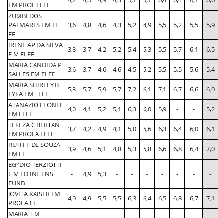
4,2
4,5
4,9
4,3
5,7
5,7
6,4
6,4
6,1
6,6
EM PROF EI EF
ZUMBI DOS
PALMARES EM EI
3,6
4,8
4,6
4,3
5,2
4,9
5,5
5,2
5,5
5,9
EF
IRENE AP DA SILVA
3,8
3,7
4,2
5,2
5,4
5,3
5,5
5,7
6,1
6,5
E M EI EF
MARIA CANDIDA P
3,6
3,7
4,6
4,6
4,5
5,2
5,5
5,5
5,6
5,4
SALLES EM EI EF
MARIA SHIRLEY B
5,3
5,7
5,9
5,7
7,2
6,1
7,1
6,7
6,6
6,9
LYRA EM EI EF
ATANAZIO LEONEL
4,0
4,1
5,2
5,1
6,3
6,0
5,9
-
-
5,2
EM EI EF
TEREZA C BERTAN
3,7
4,2
4,9
4,1
5,0
5,6
6,3
6,4
6,0
6,1
EM PROFA EI EF
RUTH F DE SOUZA
3,9
4,6
5,1
4,8
5,3
5,8
6,6
6,8
6,4
7,0
EM EF
EGYDIO TERZIOTTI
E M ED INF ENS
-
4,9
5,3
-
-
-
-
-
-
-
FUND
JOVITA KAISER EM
4,9
4,9
5,5
5,5
6,3
6,4
6,5
6,8
6,7
7,1
PROFA EF
MARIA T M