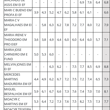
MACHADO DE
-
-
-
-
-
-
6,9
7,6
6,4
6,8
ASSIS EM EI EF
MARI C BUENO EM
3,9
4,3
5,2
4,7
6,2
5,8
6,1
6,1
-
6,6
PROFA EI EF
MARIA C V
MAGALHAES EM EI
-
5,8
6,3
6,2
7,8
7,2
7,7
8,0
7,2
7,9
EF
MARIA IRENE V
THEODORO EM
3,6
3,8
4,9
4,4
6,0
6,0
6,4
6,0
5,7
7,1
PRO EIEF
MARIA JOSE
CARNEIRO EM E
5,0
5,3
6,0
-
-
-
-
-
-
-
FUND
MELVIN JONES EM
-
-
6,3
6,2
-
7,5
7,7
8,5
6,9
8,8
EI EF
MERCEDES
MARTINS
4,4
4,9
6,2
6,7
7,2
7,5
7,2
7,4
6,5
7,3
MADUREIRA EM EF
MIGUEL
5,9
6,1
6,7
6,6
7,3
7,6
7,4
7,0
7,0
8,1
BESPALHOK EM EF
MOACYR C
5,3
6,4
7,2
7,3
7,6
7,5
8,2
7,5
7,3
7,7
MARTINS EM EF
MOACYR TEIXEIRA