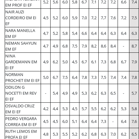
5,2
5,6
6,0
5,8
6,7
7,1
7,2
7,2
6,6
7,4
EM PROF EI EF
NAIR AUZI
CORDEIRO EM EI
4,5
5,2
6,0
5,9
7,0
7,2
7,7
7,6
7,2
7,5
EF
NARA MANELLA
4,7
5,2
5,8
5,4
6,6
6,4
6,4
6,3
6,4
6,3
EM EF
NEMAN SAHYUN
4,7
4,9
6,8
7,5
7,9
8,2
8,6
8,4
-
8,7
EM EF
NINA
GARDEMANN EM
4,9
6,2
5,0
4,5
6,7
6,1
7,3
6,8
6,7
7,9
EI EF
NORMAN
5,0
6,7
7,5
6,4
7,8
7,3
7,5
7,4
7,4
7,8
PROCHET EM EI EF
ODILON G
NOCETTI EM REV
-
5,4
4,9
4,9
5,3
6,2
6,3
6,5
-
5,7
EI EF
OSVALDO CRUZ
4,2
4,4
5,3
4,5
5,7
5,5
6,2
6,2
5,3
5,8
EM EI EF
PEDRO VERGARA
4,5
4,5
6,0
5,1
6,4
6,4
7,3
-
6,4
7,6
CORREA EM EI EF
RUTH LEMOS EM
4,8
5,3
5,5
5,2
6,2
6,8
6,3
7,0
6,2
6,5
PROFA EI EF