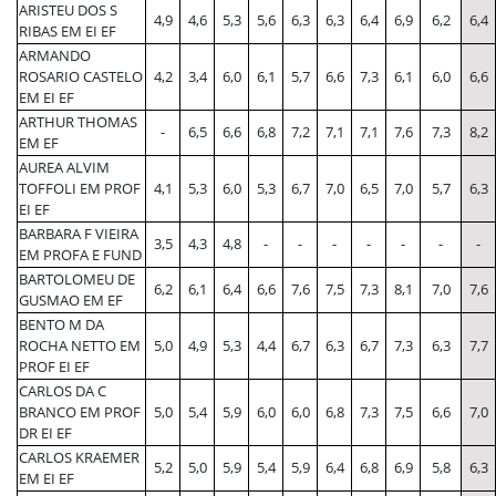
ARISTEU DOS S
4,9
4,6
5,3
5,6
6,3
6,3
6,4
6,9
6,2
6,4
RIBAS EM EI EF
ARMANDO
ROSARIO CASTELO
4,2
3,4
6,0
6,1
5,7
6,6
7,3
6,1
6,0
6,6
EM EI EF
ARTHUR THOMAS
-
6,5
6,6
6,8
7,2
7,1
7,1
7,6
7,3
8,2
EM EF
AUREA ALVIM
TOFFOLI EM PROF
4,1
5,3
6,0
5,3
6,7
7,0
6,5
7,0
5,7
6,3
EI EF
BARBARA F VIEIRA
3,5
4,3
4,8
-
-
-
-
-
-
-
EM PROFA E FUND
BARTOLOMEU DE
6,2
6,1
6,4
6,6
7,6
7,5
7,3
8,1
7,0
7,6
GUSMAO EM EF
BENTO M DA
ROCHA NETTO EM
5,0
4,9
5,3
4,4
6,7
6,3
6,7
7,3
6,3
7,7
PROF EI EF
CARLOS DA C
BRANCO EM PROF
5,0
5,4
5,9
6,0
6,0
6,8
7,3
7,5
6,6
7,0
DR EI EF
CARLOS KRAEMER
5,2
5,0
5,9
5,4
5,9
6,4
6,8
6,9
5,8
6,3
EM EI EF