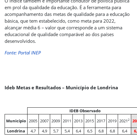
O índice também é importante condutor de política pública
em prol da qualidade da educação. É a ferramenta para
acompanhamento das metas de qualidade para a educação
básica, que tem estabelecido, como meta para 2022,
alcançar média 6 – valor que corresponde a um sistema
educacional de qualidade comparável ao dos países
desenvolvidos.
Fonte: Portal INEP
Ideb Metas e Resultados – Município de Londrina
IDEB Observado
2
Município
2005
2007
2009
2011
2013
2015
2017
2019
2021
20
Londrina
4,7
4,9
5,7
5,4
6,4
6,5
6,8
6,8
6,4
6