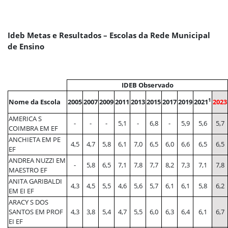
Ideb Metas e Resultados – Escolas da Rede Municipal
de Ensino
IDEB Observado
1
Nome da Escola
2005
2007
2009
2011
2013
2015
2017
2019
2021
2023
AMERICA S
-
-
-
5,1
-
6,8
-
5,9
5,6
5,7
COIMBRA EM EF
ANCHIETA EM PE
4,5
4,7
5,8
6,1
7,0
6,5
6,0
6,6
6,5
6,5
EF
ANDREA NUZZI EM
-
5,8
6,5
7,1
7,8
7,7
8,2
7,3
7,1
7,8
MAESTRO EF
ANITA GARIBALDI
4,3
4,5
5,5
4,6
5,6
5,7
6,1
6,1
5,8
6,2
EM EI EF
ARACY S DOS
SANTOS EM PROF
4,3
3,8
5,4
4,7
5,5
6,0
6,3
6,4
6,1
6,7
EI EF