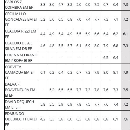
CARLOS Z
3,8
3,6
4,7
3,2
5,6
6,0
7,5
6,7
6,4
7,3
COIMBRA EM EF
CECILIA H O
GONCALVES EM EI
5,2
5,6
6,5
6,8
7,0
7,4
7,7
7,3
7,1
7,2
EF
CLAUDIA RIZZI EM
4,4
4,9
5,4
4,9
5,5
5,9
6,6
6,4
6,2
6,1
EF
CLAUDIO DE A E
4,6
4,8
5,5
5,7
6,1
6,9
8,0
7,9
6,8
7,3
SILVA EM DR EF
CORINA M OKANO
-
-
-
-
-
-
-
6,5
6,4
-
EM PROFA EI EF
CORVETA
CAMAQUA EM EI
6,1
6,2
6,4
6,3
6,7
7,3
7,9
8,0
8,1
7,9
EF
DALVA F
BOAVENTURA EM
-
5,2
6,5
6,5
7,7
7,3
7,8
7,6
7,3
7,5
EI EF
DAVID DEQUECH
5,8
5,5
5,9
6,9
7,8
7,5
7,7
7,6
7,4
7,2
EM EI EF
EDMUNDO
ODEBRECHT EM EI
4,2
5,3
5,8
6,0
6,3
6,8
6,8
6,8
6,1
7,6
EF