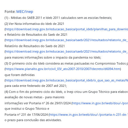
Fonte:
MEC/Inep
(1) - Médias do SAEB 2011 e Ideb 2011 calculados sem as escolas federais;
(2) Ver Nota informativa do Ideb de 2021
(
https://download.inep.gov.br/educacao_basica/portal_ideb/planilhas_para_downl
e
Relatório de Resultados do Saeb de 2021
(
https://download.inep.gov.br/educacao_basica/saeb/2021/resultados/relatorio_d
Relatório de Resultados do Saeb de 2021
(
https://download.inep.gov.br/educacao_basica/saeb/2021/resultados/relatorio_d
para maiores informações sobre o impacto da pandemia no Ideb;
(3) O primeiro ciclo do Ideb considera as metas pactuadas no Compromisso Todos 
(
https://www.planalto.gov.br/ccivil_03/_ato2007-2010/2007/decreto/d6094.htm
)
que foram definidas
(
https://download.inep.gov.br/educacao_basica/portal_ideb/o_que_sao_as_metas/N
para cada ente federado de 2007 até 2021;
(4) Com o fim do primeiro ciclo do Ideb, o Inep criou um Grupo Técnico para elabora
avaliação de novas metas - para maiores
informações ver Portaria nº 26 de 29/01/2024 (
https://www.in.gov.br/web/dou/-/por
que institui o Grupo Técnico e
Portaria nº 231 de 17/06/2024 (
https://www.in.gov.br/web/dou/-/portaria-n-231-de
o prazo para conclusão das atividades.