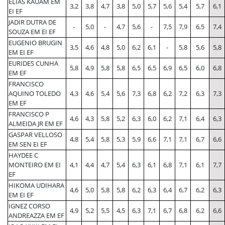
ELIAS KAUAM EM
3,2
3,8
4,7
3,8
5,0
5,7
5,6
5,4
5,7
6,1
EI EF
JADIR DUTRA DE
-
5,0
-
4,7
5,6
-
7,5
7,9
6,5
7,4
SOUZA EM EI EF
EUGENIO BRUGIN
3,5
4,6
4,8
5,0
6,2
6,1
-
5,8
5,6
5,8
EM EI EF
EURIDES CUNHA
5,8
4,9
5,8
5,8
6,5
6,5
6,9
6,5
6,0
6,8
EM EF
FRANCISCO
AQUINO TOLEDO
4,3
4,6
5,4
5,6
7,3
6,8
6,2
7,2
6,3
7,3
EM EF
FRANCISCO P
4,6
4,3
5,8
5,2
6,3
6,0
6,2
7,1
6,4
6,3
ALMEIDA JR EM EF
GASPAR VELLOSO
4,8
5,4
5,8
5,3
5,9
6,6
7,1
7,1
6,7
6,6
EM SEN EI EF
HAYDEE C
MONTEIRO EM EI
4,1
4,4
4,7
5,4
6,3
6,1
6,8
7,1
6,1
7,7
EF
HIKOMA UDIHARA
4,6
5,0
5,8
5,8
6,2
6,3
6,4
6,7
6,2
6,3
EM EI EF
IGNEZ CORSO
4,9
5,2
5,5
4,5
6,3
7,1
6,7
6,8
6,2
6,6
ANDREAZZA EM EF