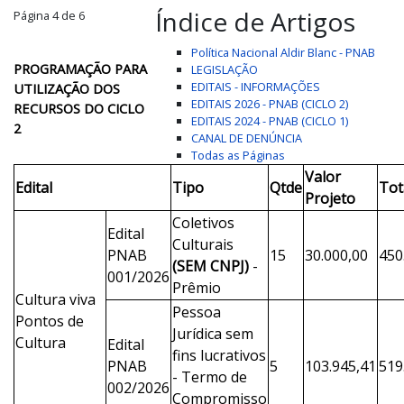
Índice de Artigos
Página 4 de 6
Política Nacional Aldir Blanc - PNAB
PROGRAMAÇÃO PARA
LEGISLAÇÃO
EDITAIS - INFORMAÇÕES
UTILIZAÇÃO DOS
EDITAIS 2026 - PNAB (CICLO 2)
RECURSOS DO CICLO
EDITAIS 2024 - PNAB (CICLO 1)
2
CANAL DE DENÚNCIA
Todas as Páginas
Valor
Edital
Tipo
Qtde
Tot
Projeto
Coletivos
Edital
Culturais
PNAB
15
30.000,00
450
(SEM CNPJ)
-
001/2026
Prêmio
Cultura viva
Pessoa
Pontos de
Jurídica sem
Cultura
Edital
fins lucrativos
PNAB
5
103.945,41
519
- Termo de
002/2026
Compromisso