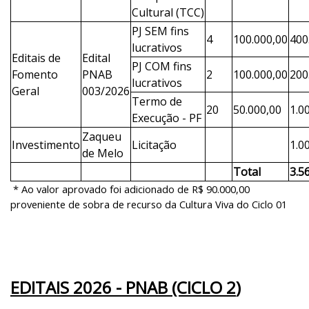
Cultural (TCC)
PJ SEM fins
4
100.000,00
400
lucrativos
Editais de
Edital
PJ COM fins
Fomento
PNAB
2
100.000,00
200
lucrativos
Geral
003/2026
Termo de
20
50.000,00
1.0
Execução - PF
Zaqueu
Investimento
Licitação
1.0
de Melo
Total
3.5
* Ao valor aprovado foi adicionado de R$ 90.000,00
proveniente de sobra de recurso da Cultura Viva do Ciclo 01
EDITAIS 2026 - PNAB
(CICLO 2
)