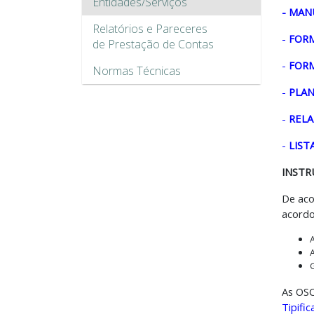
Entidades/Serviços
-
MANU
Relatórios e Pareceres
-
FORM
de Prestação de Contas
-
FORM
Normas Técnicas
-
PLAN
-
RELA
-
LIST
INSTR
De ac
acordo
As OSC
Tipifi