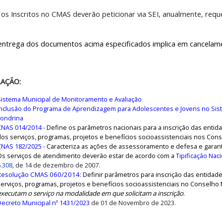
os Inscritos no CMAS deverão peticionar via SEI, anualmente, requ
entrega dos documentos acima especificados implica em cancelame
LAÇÃO:
Sistema Municipal de Monitoramento e Avaliação
Inclusão do Programa de Aprendizagem para Adolescentes e Jovens no Sis
Londrina
CNAS 014/2014
-
Define os parâmetros nacionais para a inscrição das enti
dos serviços, programas, projetos e benefícios socioassistenciais nos Cons
CNAS 182/2025 -
Caracteriza as ações de assessoramento e defesa e garantia
Os serviços de atendimento deverão estar de acordo com a
Tipificação Nac
6.308
, de 14 de dezembro de 2007.
Resolução CMAS 060/2014
:
Definir parâmetros para inscrição das entidad
serviços, programas, projetos e benefícios socioassistenciais no Conselho 
executam o serviço na modalidade em que solicitam a inscrição
.
Decreto Municipal nº 1431/2023
de 01 de Novembro de 2023.