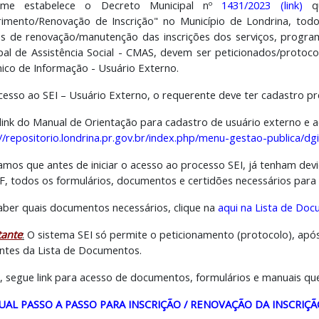
rme estabelece o Decreto Municipal nº
1431/2023 (link)
q
imento/Renovação de Inscrição" no Município de Londrina, tod
s de renovação/manutenção das inscrições dos serviços, program
pal de Assistência Social - CMAS, devem ser peticionados/protoc
nico de Informação - Usuário Externo.
cesso ao SEI – Usuário Externo, o requerente deve ter cadastro pr
link do Manual de Orientação para cadastro de usuário externo e a
://repositorio.londrina.pr.gov.br/index.php/menu-gestao-publica/dg
amos que antes de iniciar o acesso ao processo SEI, já tenham dev
, todos os formulários, documentos e certidões necessários para 
aber quais documentos necessários, clique na
aqui
na
Lista de Do
tante
:
O sistema SEI só permite o peticionamento (protocolo), após
ntes da Lista de Documentos.
, segue link para acesso de documentos, formulários e manuais que
AL PASSO A PASSO PARA INSCRIÇÃO / RENOVAÇÃO DA INSCRIÇÃ