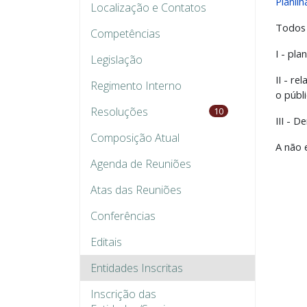
Planil
Localização e Contatos
Todos 
Competências
I - pl
Legislação
II - r
Regimento Interno
o públi
Resoluções
10
III - 
Composição Atual
A não 
Agenda de Reuniões
Atas das Reuniões
Conferências
Editais
Entidades Inscritas
Inscrição das