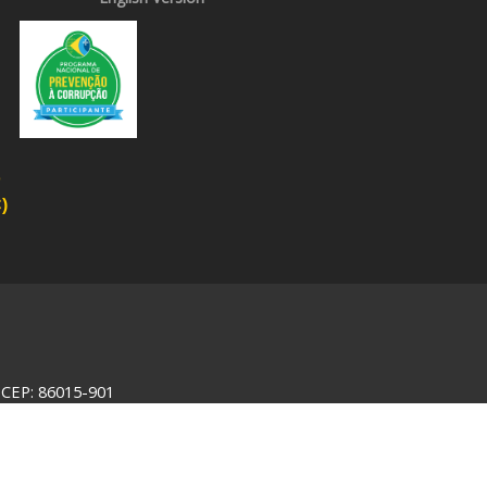
o
)
- CEP: 86015-901