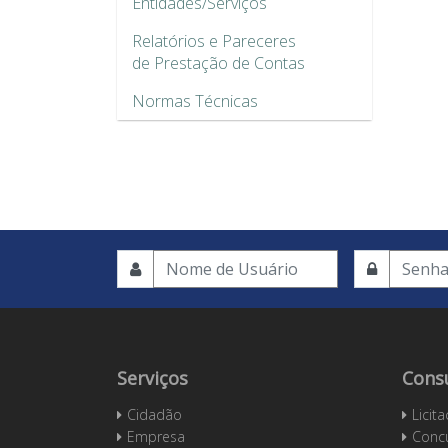
Entidades/Serviços
Relatórios e Pareceres
de Prestação de Contas
Normas Técnicas
Serviços
Cons
Cidadão
Licit
Empresa
Concu