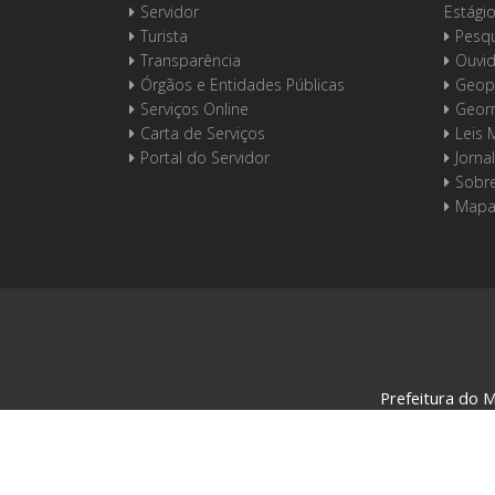
Servidor
Estági
Turista
Pesqu
Transparência
Ouvid
Órgãos e Entidades Públicas
Geop
Serviços Online
Geor
Carta de Serviços
Leis 
Portal do Servidor
Jornal
Sobre
Mapa
Prefeitura do M