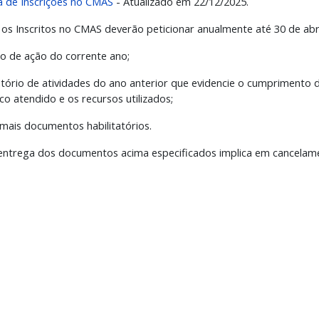
ha de Inscrições no CMAS
-
Atualizado em 22/12/2025.
os Inscritos no CMAS deverão peticionar anualmente até 30 de abril
ano de ação do corrente ano;
elatório de atividades do ano anterior que evidencie o cumpriment
co atendido e os recursos utilizados;
Demais documentos habilitatórios.
entrega dos documentos acima especificados implica em cancelame