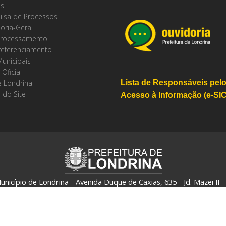
os
isa de Processos
oria-Geral
rocessamento
referenciamento
Municipais
 Oficial
 Londrina
Lista de Responsáveis pel
 do Site
Acesso à Informação (e-SIC
unicípio de Londrina - Avenida Duque de Caxias, 635 - Jd. Mazei II 
CNPJ: 75.771.477/0001-70 - Londrina - Paraná - Brasil
Política de Privacidade e Termo de Uso