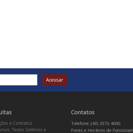
Acessar
ultas
Contatos
ações e Contratos
Telefone: (43) 3372-4000
rsos, Testes Seletivos e
Fones e Horários de Funciona