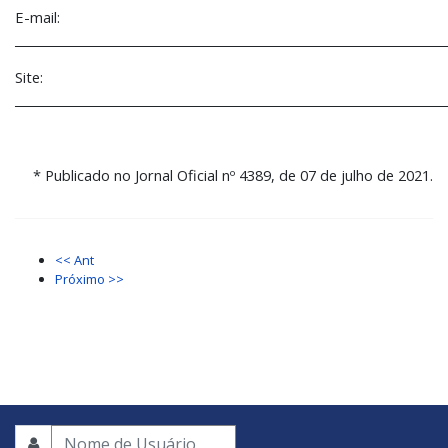
E-mail:
________________________________________________________________________
Site:
________________________________________________________________________
* Publicado no Jornal Oficial nº 4389, de 07 de julho de 2021.
<< Ant
Próximo >>