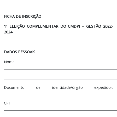
FICHA DE INSCRIÇÃO
1ª ELEIÇÃO COMPLEMENTAR DO CMDPI – GESTÃO 2022-
2024
DADOS PESSOAIS
Nome:
________________________________________________________________________
________________________________________________________________________
Documento de identidade/órgão expedidor:
________________________________________________________________________
CPF:
________________________________________________________________________