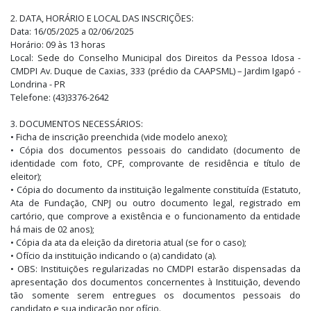
2. DATA, HORÁRIO E LOCAL DAS INSCRIÇÕES:
Data: 16/05/2025 a 02/06/2025
Horário: 09 às 13 horas
Local: Sede do Conselho Municipal dos Direitos da Pessoa Idosa -
CMDPI Av. Duque de Caxias, 333 (prédio da CAAPSML) – Jardim Igapó -
Londrina - PR
Telefone: (43)3376-2642
3. DOCUMENTOS NECESSÁRIOS:
• Ficha de inscrição preenchida (vide modelo anexo);
• Cópia dos documentos pessoais do candidato (documento de
identidade com foto, CPF, comprovante de residência e título de
eleitor);
• Cópia do documento da instituição legalmente constituída (Estatuto,
Ata de Fundação, CNPJ ou outro documento legal, registrado em
cartório, que comprove a existência e o funcionamento da entidade
há mais de 02 anos);
• Cópia da ata da eleição da diretoria atual (se for o caso);
• Ofício da instituição indicando o (a) candidato (a).
• OBS: Instituições regularizadas no CMDPI estarão dispensadas da
apresentação dos documentos concernentes à Instituição, devendo
tão somente serem entregues os documentos pessoais do
candidato e sua indicação por ofício.