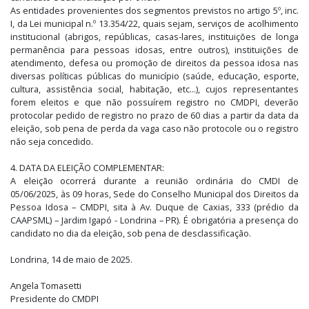
As entidades provenientes dos segmentos previstos no artigo 5º, inc.
I, da Lei municipal n.º 13.354/22, quais sejam, serviços de acolhimento
institucional (abrigos, repúblicas, casas-lares, instituições de longa
permanência para pessoas idosas, entre outros), instituições de
atendimento, defesa ou promoção de direitos da pessoa idosa nas
diversas políticas públicas do município (saúde, educação, esporte,
cultura, assistência social, habitação, etc...), cujos representantes
forem eleitos e que não possuírem registro no CMDPI, deverão
protocolar pedido de registro no prazo de 60 dias a partir da data da
eleição, sob pena de perda da vaga caso não protocole ou o registro
não seja concedido.
4. DATA DA ELEIÇÃO COMPLEMENTAR:
A eleição ocorrerá durante a reunião ordinária do CMDI de
05/06/2025, às 09 horas, Sede do Conselho Municipal dos Direitos da
Pessoa Idosa – CMDPI, sita à Av. Duque de Caxias, 333 (prédio da
CAAPSML) – Jardim Igapó - Londrina – PR). É obrigatória a presença do
candidato no dia da eleição, sob pena de desclassificação.
Londrina, 14 de maio de 2025.
Angela Tomasetti
Presidente do CMDPI