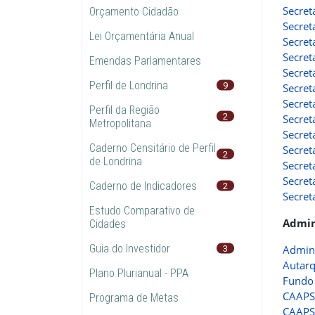
Secret
Orçamento Cidadão
Secret
Lei Orçamentária Anual
Secret
Secret
Emendas Parlamentares
Secret
Perfil de Londrina
9
Secret
Secret
Perfil da Região
2
Secret
Metropolitana
Secret
Caderno Censitário de Perfil
Secret
2
de Londrina
Secret
Secret
Caderno de Indicadores
2
Secret
Estudo Comparativo de
Admin
Cidades
Guia do Investidor
3
Admini
Autarq
Plano Plurianual - PPA
Fundo 
CAAPSM
Programa de Metas
CAAPSM