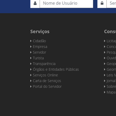
Serviços
Cons
Cidadão
Licit
Empresa
Concu
Servidor
Pesqu
Turista
Ouvid
Transparência
Geop
Órgãos e Entidades Públicas
Georr
Serviços Online
Leis 
Carta de Serviços
Jornal
Portal do Servidor
Sobre
Mapa 