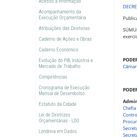
Acesso à informação
DECRE
Acompanhamento da
Execução Orçamentária
Public
Atribuições das Diretorias
SÚMUL
exercí
Caderno de Ações e Obras
Caderno Econômico
PODER
Evolução do PIB, Indústria e
Mercado de Trabalho
Câmar
Competências
Cronograma de Execução
PODER
Mensal de Desembolso
Admin
Estatuto da Cidade
Chefia
Contro
Lei de Diretrizes
Orçamentárias - LDO
Procur
Secret
Londrina em Dados
Secret