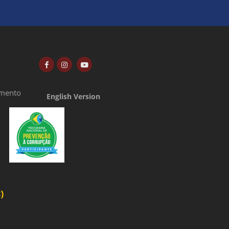
amento
English Version
o
)