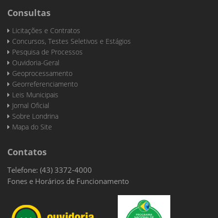
Consultas
Licitações e Contratos
Concursos, Testes Seletivos e Estágios
Pesquisa de Processos
Ouvidoria-Geral
Geoprocessamento
Georreferenciamento
Leis Municipais
Jornal Oficial
Sobre Londrina
Mapa do Site
Contatos
Telefone: (43) 3372-4000
Fones e Horários de Funcionamento