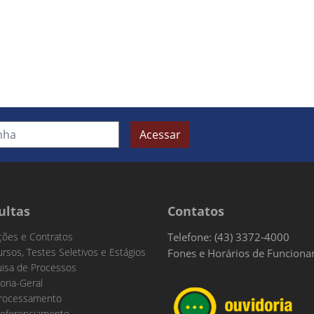
Acessar
ultas
Contatos
ações e Contratos
Telefone: (43) 3372-4000
rsos, Testes Seletivos e Estágios
Fones e Horários de Funcion
isa de Processos
oria-Geral
rocessamento
eferenciamento