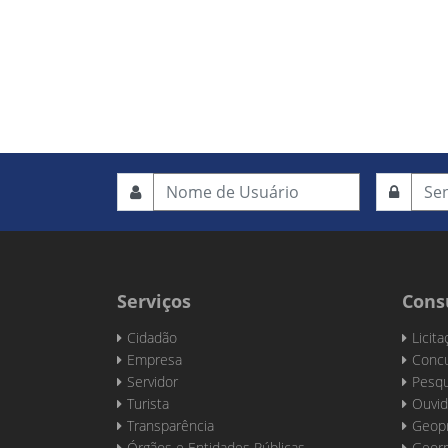
Serviços
Cons
Cidadão
Licit
Empresa
Concu
Servidor
Pesqu
Turista
Ouvid
Transparência
Geop
Órgãos e Entidades Públicas
Georr