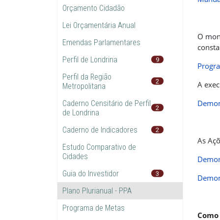
Orçamento Cidadão
Lei Orçamentária Anual
O moni
Emendas Parlamentares
consta
Perfil de Londrina
9
Progra
Perfil da Região
2
A exec
Metropolitana
Demons
Caderno Censitário de Perfil
2
de Londrina
Caderno de Indicadores
2
As Açõ
Estudo Comparativo de
Cidades
Demons
Guia do Investidor
3
Demons
Plano Plurianual - PPA
Programa de Metas
Como é