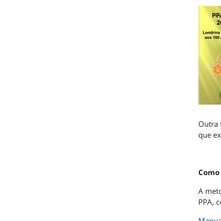
Outra 
que ex
Como 
A meto
PPA, c
Manual