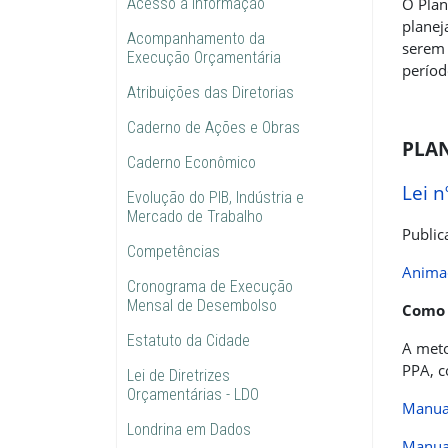
Acesso à informação
O Plan
planej
Acompanhamento da
serem 
Execução Orçamentária
períod
Atribuições das Diretorias
Caderno de Ações e Obras
PLAN
Caderno Econômico
Lei 
Evolução do PIB, Indústria e
Mercado de Trabalho
Public
Competências
Animaç
Cronograma de Execução
Mensal de Desembolso
Como 
Estatuto da Cidade
A meto
PPA, c
Lei de Diretrizes
Orçamentárias - LDO
Manual
Londrina em Dados
Manual