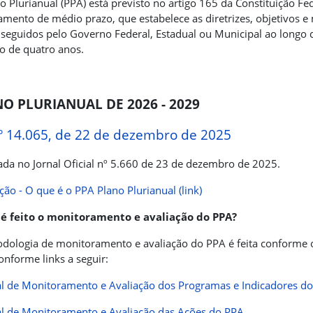
o Plurianual (PPA) está previsto no artigo 165 da Constituição Fe
amento de médio prazo, que estabelece as diretrizes, objetivos e
seguidos pelo Governo Federal, Estadual ou Municipal ao longo
o de quatro anos.
O PLURIANUAL DE 2026 - 2029
nº 14.065, de 22 de dezembro de 2025
ada no Jornal Oficial nº 5.660 de 23 de dezembro de 2025.
ão - O que é o PPA Plano Plurianual (link)
é feito o monitoramento e avaliação do PPA?
dologia de monitoramento e avaliação do PPA é feita conforme
onforme links a seguir:
 de Monitoramento e Avaliação dos Programas e Indicadores d
 de Monitoramento e Avaliação das Ações do PPA