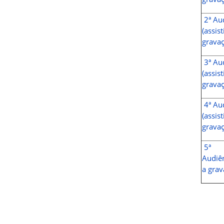
2ª Au
(assist
gravaç
3ª Au
(assist
gravaç
4ª Au
(assist
gravaç
5ª
Audiên
a grav