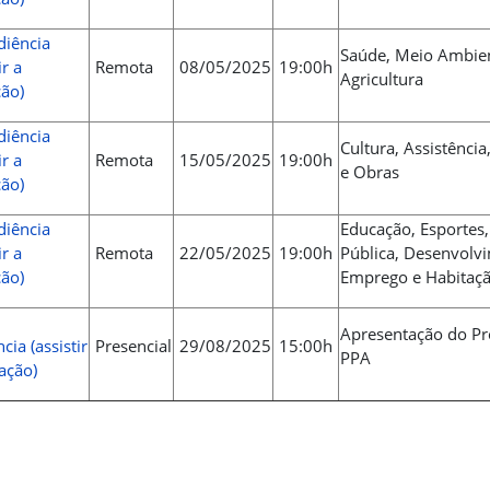
diência
Saúde, Meio Ambie
ir a
Remota
08/05/2025
19:00h
Agricultura
ão)
diência
Cultura, Assistência
ir a
Remota
15/05/2025
19:00h
e Obras
ão)
diência
Educação, Esportes
ir a
Remota
22/05/2025
19:00h
Pública, Desenvolv
ão)
Emprego e Habitaç
Apresentação do Pro
cia (assistir
Presencial
29/08/2025
15:00h
PPA
ação)