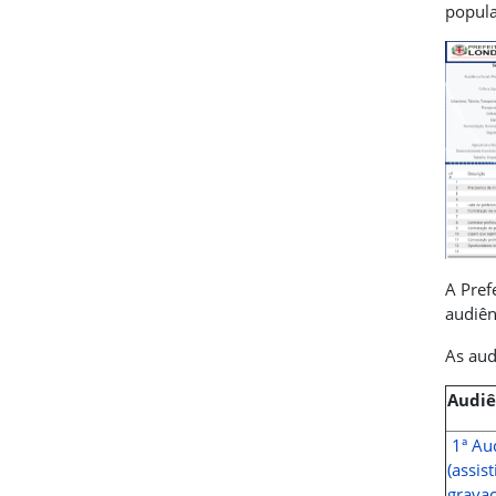
popula
A Pref
audiên
As aud
Audiê
1ª Au
(assist
gravaç