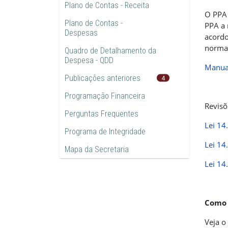
Plano de Contas - Receita
O PPA 
Plano de Contas -
PPA a 
Despesas
acordo
normat
Quadro de Detalhamento da
Despesa - QDD
Manual
Publicações anteriores
4
Programação Financeira
Revisõ
Perguntas Frequentes
Lei 14
Programa de Integridade
Lei 14
Mapa da Secretaria
Lei 14
Como 
Veja o