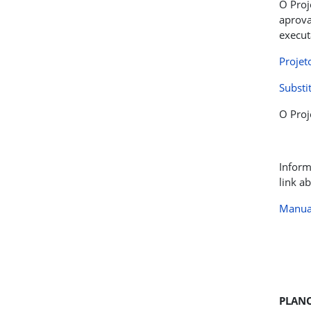
O Proj
aprova
execut
Projet
Substi
O Proj
Inform
link a
Manual
PLANO