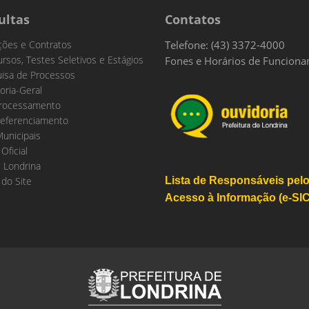
ultas
Contatos
ações e Contratos
Telefone: (43) 3372-4000
rsos, Testes Seletivos e Estágios
Fones e Horários de Funcion
isa de Processos
oria-Geral
rocessamento
eferenciamento
Municipais
 Oficial
 Londrina
do Site
Lista de Responsáveis pel
Acesso à Informação (e-SIC