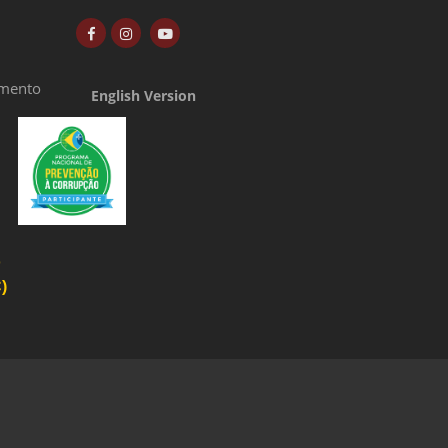
amento
English Version
o
)