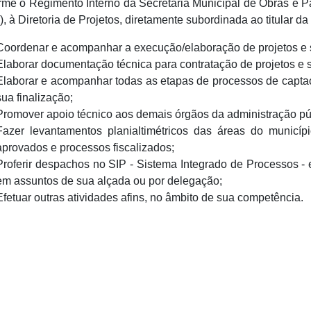
me o Regimento Interno da Secretaria Municipal de Obras e P
1), à Diretoria de Projetos, diretamente subordinada ao titular d
Coordenar e acompanhar a execução/elaboração de projetos e s
Elaborar documentação técnica para contratação de projetos e 
Elaborar e acompanhar todas as etapas de processos de captaç
sua finalização;
Promover apoio técnico aos demais órgãos da administração pú
Fazer levantamentos planialtimétricos das áreas do municíp
aprovados e processos fiscalizados;
Proferir despachos no SIP - Sistema Integrado de Processos - 
em assuntos de sua alçada ou por delegação;
Efetuar outras atividades afins, no âmbito de sua competência.