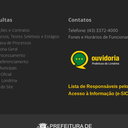
ultas
Contatos
ações e Contratos
Telefone: (43) 3372-4000
rsos, Testes Seletivos e Estágios
Fones e Horários de Funcion
isa de Processos
oria-Geral
rocessamento
eferenciamento
Municipais
 Oficial
 Londrina
do Site
Lista de Responsáveis pel
Acesso à Informação (e-SIC