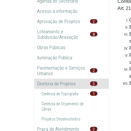
Agenda do Secretário
Confor
Art. 2
Acesso à informação
Aprovação de Projetos
2
Loteamento e
8
Subdivisão/Anexação
Obras Públicas
Iluminação Pública
Pavimentação e Serviços
2
Urbanos
Diretoria de Projetos
3
1
Gerência de Topografia
Gerência de Orçamento de
Obras
Projetos Desenvolvidos
Praça de Atendimento
2