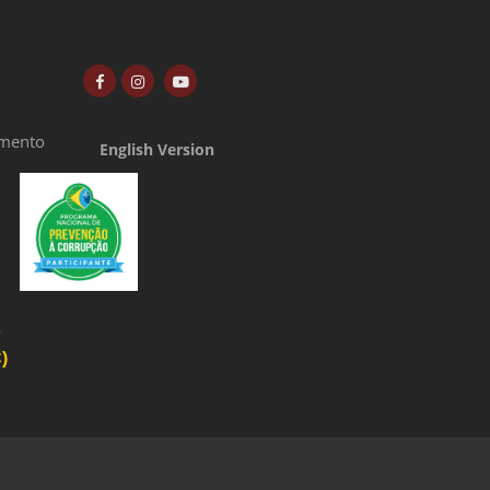
amento
English Version
o
)