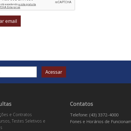
ar email
Acessar
ultas
Contatos
ações e Contratos
Telefone: (43) 3372-4000
rsos, Testes Seletivos e
Fones e Horários de Funciona
os