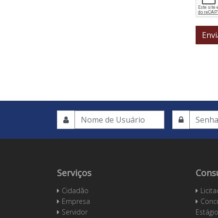
Envi
Serviços
Cons
Cidadão
Licit
Empresa
Concu
Servidor
Estági