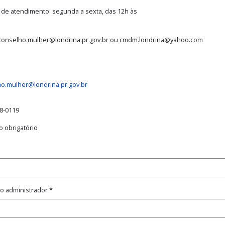
 de atendimento: segunda a sexta, das 12h às
 conselho.mulher@londrina.pr.gov.br ou cmdm.londrina@yahoo.com
o.mulher@londrina.pr.gov.br
78-0119
 obrigatório
do administrador
*