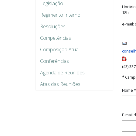
Legislação
Horário
18h
Regimento Interno
e-mail:
Resoluções
Competências
Composição Atual
conselh
Conferências
(43) 33
Agenda de Reuniões
*
Campo
Atas das Reuniões
Nome
*
E-mail 