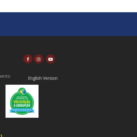
mento
English Version
o
)