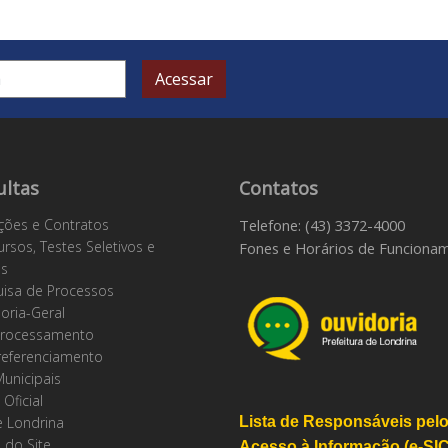
Acessar
ultas
Contatos
ações e Contratos
Telefone: (43) 3372-4000
rsos, Testes Seletivos e
Fones e Horários de Funciona
os
isa de Processos
oria-Geral
rocessamento
referenciamento
Municipais
 Oficial
 Londrina
Lista de Responsáveis pel
 do Site
Acesso à Informação (e-SIC