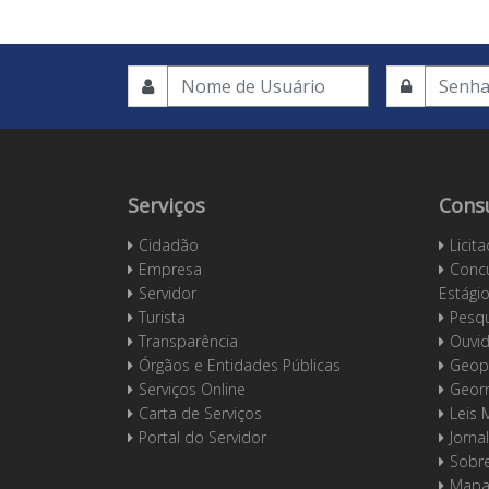
Serviços
Cons
Cidadão
Licit
Empresa
Concu
Servidor
Estági
Turista
Pesqu
Transparência
Ouvid
Órgãos e Entidades Públicas
Geop
Serviços Online
Geor
Carta de Serviços
Leis 
Portal do Servidor
Jornal
Sobre
Mapa