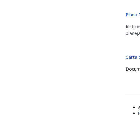
Plano 
Instru
planej
Carta 
Docume