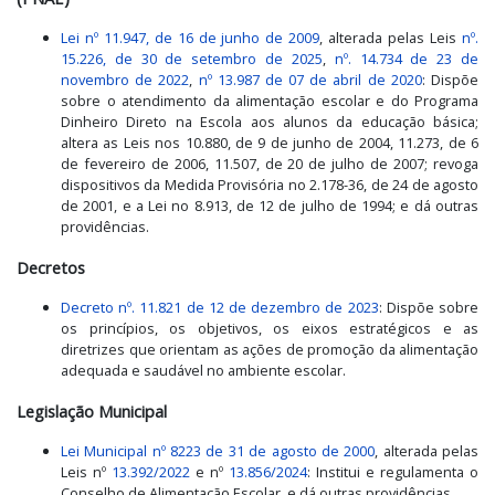
Lei nº 11.947, de 16 de junho de 2009
, alterada pelas Leis
nº.
15.226, de 30 de setembro de 2025
,
nº. 14.734 de 23 de
novembro de 2022
,
nº 13.987 de 07 de abril de 2020
: Dispõe
sobre o atendimento da alimentação escolar e do Programa
Dinheiro Direto na Escola aos alunos da educação básica;
altera as Leis nos 10.880, de 9 de junho de 2004, 11.273, de 6
de fevereiro de 2006, 11.507, de 20 de julho de 2007; revoga
dispositivos da Medida Provisória no 2.178-36, de 24 de agosto
de 2001, e a Lei no 8.913, de 12 de julho de 1994; e dá outras
providências.
Decretos
Decreto nº. 11.821 de 12 de dezembro de 2023
: Dispõe sobre
os princípios, os objetivos, os eixos estratégicos e as
diretrizes que orientam as ações de promoção da alimentação
adequada e saudável no ambiente escolar.
Legislação Municipal
Lei Municipal nº 8223 de 31 de agosto de 2000
, alterada pelas
Leis nº
13.392/2022
e nº
13.856/2024
: Institui e regulamenta o
Conselho de Alimentação Escolar, e dá outras providências.