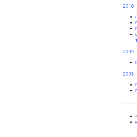
2010
D
2009
2005
D