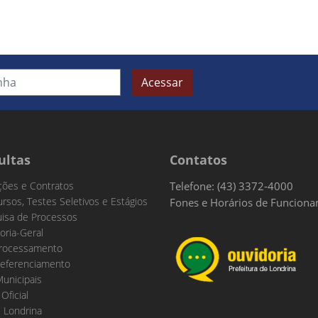
Acessar
ultas
Contatos
ações e Contratos
Telefone: (43) 3372-4000
rsos, Testes Seletivos e Estágios
Fones e Horários de Funcion
isa de Processos
oria-Geral
rocessamento
eferenciamento
Municipais
 Oficial
 Londrina