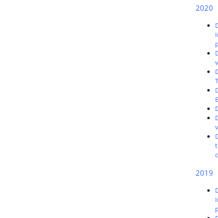
2020
D
I
D
D
2019
D
I