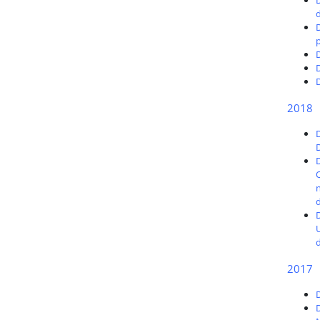
D
d
p
D
2018
n
d
D
2017
D
D