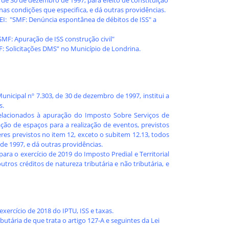
, de 30 de dezembro de 1997, para efeito de constituição
nas condições que especifica, e dá outras providências.
EI: "SMF: Denúncia espontânea de débitos de ISS" a
SMF: Apuração de ISS construção civil"
F: Solicitações DMS” no Município de Londrina.
nicipal nº 7.303, de 30 de dezembro de 1997, institui a
s.
elacionados à apuração do Imposto Sobre Serviços de
ção de espaços para a realização de eventos, previstos
eres previstos no item 12, exceto o subitem 12.13, todos
 de 1997, e dá outras providências.
ara o exercício de 2019 do Imposto Predial e Territorial
ros créditos de natureza tributária e não tributária, e
xercício de 2018 do IPTU, ISS e taxas.
utária de que trata o artigo 127-A e seguintes da Lei