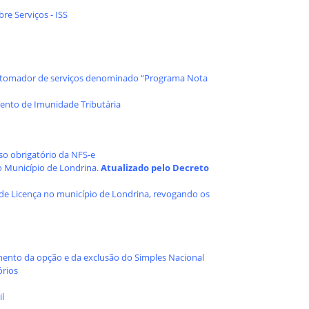
re Serviços - ISS
ao tomador de serviços denominado “Programa Nota
ento de Imunidade Tributária
uso obrigatório da NFS-e
no Município de Londrina.
Atualizado pelo Decreto
á de Licença no município de Londrina, revogando os
mento da opção e da exclusão do Simples Nacional
órios
il