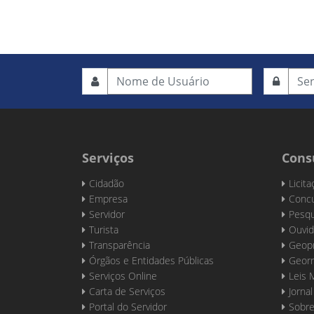
Serviços
Cons
Cidadão
Licit
Empresa
Concu
Servidor
Pesqu
Turista
Ouvid
Transparência
Geop
Órgãos e Entidades Públicas
Georr
Serviços Online
Leis 
Carta de Serviços
Jornal
Portal do Servidor
Sobre