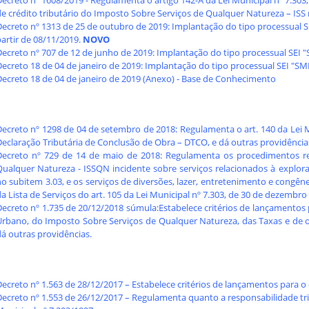
ecreto nº 1608/2019 - Regulamenta o artigo 142-A da Lei Municipal nº 7.303
e crédito tributário do Imposto Sobre Serviços de Qualquer Natureza – ISS 
Decreto nº 1313 de 25 de outubro de 2019: Implantação do tipo processual S
artir de 08/11/2019.
NOVO
ecreto nº 707 de 12 de junho de 2019: Implantação do tipo processual SEI "
Decreto 18 de 04 de janeiro de 2019: Implantação do tipo processual SEI "SM
Decreto 18 de 04 de janeiro de 2019 (Anexo) - Base de Conhecimento
Decreto nº 1298 de 04 de setembro de 2018: Regulamenta o art. 140 da Lei Mu
Declaração Tributária de Conclusão de Obra – DTCO, e dá outras providência
Decreto nº 729 de 14 de maio de 2018: Regulamenta os procedimentos r
Qualquer Natureza - ISSQN incidente sobre serviços relacionados à explora
o subitem 3.03, e os serviços de diversões, lazer, entretenimento e congên
a Lista de Serviços do art. 105 da Lei Municipal nº 7.303, de 30 de dezembro
ecreto nº 1.735 de 20/12/2018 súmula:Estabelece critérios de lançamentos p
Urbano, do Imposto Sobre Serviços de Qualquer Natureza, das Taxas e de out
dá outras providências
.
ecreto nº 1.563 de 28/12/2017 – Estabelece critérios de lançamentos para o e
ecreto nº 1.553 de 26/12/2017 – Regulamenta quanto a responsabilidade trib