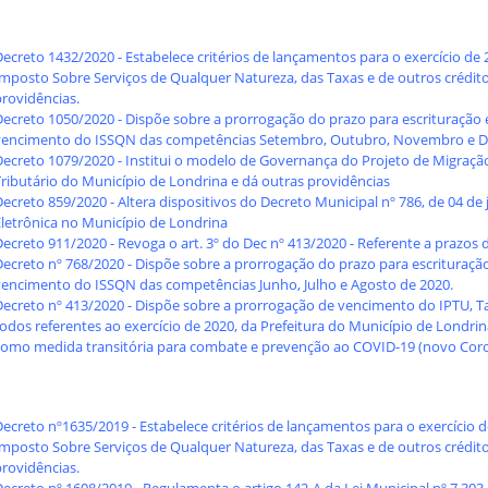
ecreto 1432/2020 - Estabelece critérios de lançamentos para o exercício de 
mposto Sobre Serviços de Qualquer Natureza, das Taxas e de outros créditos 
providências.
Decreto 1050/2020 - Dispõe sobre a prorrogação do prazo para escrituração 
vencimento do ISSQN das competências Setembro, Outubro, Novembro e 
Decreto 1079/2020 - Institui o modelo de Governança do Projeto de Migraç
Tributário do Município de Londrina e dá outras providências
ecreto 859/2020 - Altera dispositivos do Decreto Municipal nº 786, de 04 de j
Eletrônica no Município de Londrina
ecreto 911/2020 - Revoga o art. 3º do Dec nº 413/2020 - Referente a prazos 
Decreto nº 768/2020 - Dispõe sobre a prorrogação do prazo para escrituraçã
vencimento do ISSQN das competências Junho, Julho e Agosto de 2020.
Decreto nº 413/2020 - Dispõe sobre a prorrogação de vencimento do IPTU, Tax
todos referentes ao exercício de 2020, da Prefeitura do Município de Londri
como medida transitória para combate e prevenção ao COVID-19 (novo Coron
ecreto nº1635/2019 - Estabelece critérios de lançamentos para o exercício d
mposto Sobre Serviços de Qualquer Natureza, das Taxas e de outros créditos 
providências.