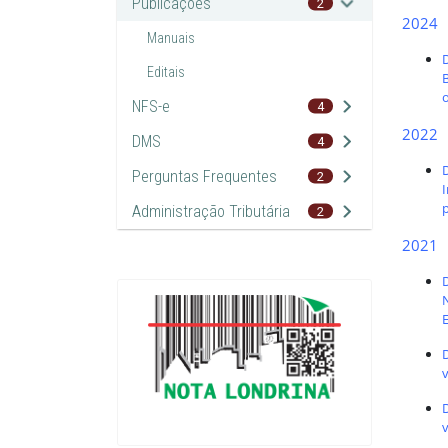
Publicações
2
2024
Manuais
Editais
NFS-e
4
2022
DMS
4
D
Perguntas Frequentes
2
I
Administração Tributária
2
2021