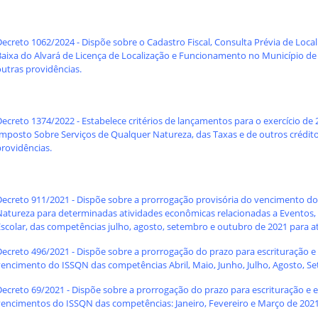
Decreto 1062/2024
- Dispõe sobre o Cadastro Fiscal, Consulta Prévia de Loca
Baixa do Alvará de Licença de Localização e Funcionamento no Município de
outras providências.
ecreto 1374/2022 - Estabelece critérios de lançamentos para o exercício de 
mposto Sobre Serviços de Qualquer Natureza, das Taxas e de outros créditos 
providências.
Decreto 911/2021 - Dispõe sobre a prorrogação provisória do vencimento d
Natureza para determinadas atividades econômicas relacionadas a Eventos,
Escolar, das competências julho, agosto, setembro e outubro de 2021 para 
Decreto 496/2021 - Dispõe sobre a prorrogação do prazo para escrituração e
vencimento do ISSQN das competências Abril, Maio, Junho, Julho, Agosto,
Decreto 69/2021 - Dispõe sobre a prorrogação do prazo para escrituração e 
vencimentos do ISSQN das competências: Janeiro, Fevereiro e Março de 2021