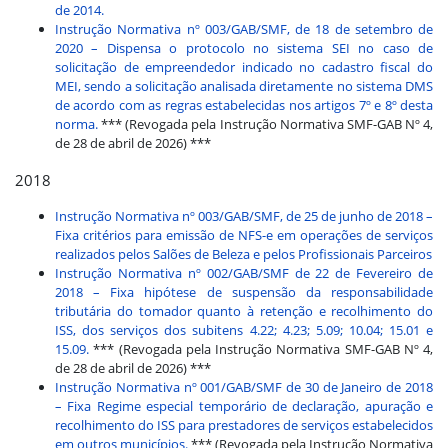
de 2014.
Instrução Normativa nº 003/GAB/SMF, de 18 de setembro de
2020 – Dispensa o protocolo no sistema SEI no caso de
solicitação de empreendedor indicado no cadastro fiscal do
MEI, sendo a solicitação analisada diretamente no sistema DMS
de acordo com as regras estabelecidas nos artigos 7º e 8º desta
norma.
*** (Revogada pela Instrução Normativa SMF-GAB Nº 4,
de 28 de abril de 2026) ***
2018
Instrução Normativa nº 003/GAB/SMF, de 25 de junho de 2018 –
Fixa critérios para emissão de NFS-e em operações de serviços
realizados pelos Salões de Beleza e pelos Profissionais Parceiros
Instrução Normativa nº 002/GAB/SMF de 22 de Fevereiro de
2018 – Fixa hipótese de suspensão da responsabilidade
tributária do tomador quanto à retenção e recolhimento do
ISS, dos serviços dos subitens 4.22; 4.23; 5.09; 10.04; 15.01 e
15.09.
*** (Revogada pela Instrução Normativa SMF-GAB Nº 4,
de 28 de abril de 2026) ***
Instrução Normativa nº 001/GAB/SMF de 30 de Janeiro de 2018
– Fixa Regime especial temporário de declaração, apuração e
recolhimento do ISS para prestadores de serviços estabelecidos
em outros municípios.
*** (Revogada pela Instrução Normativa