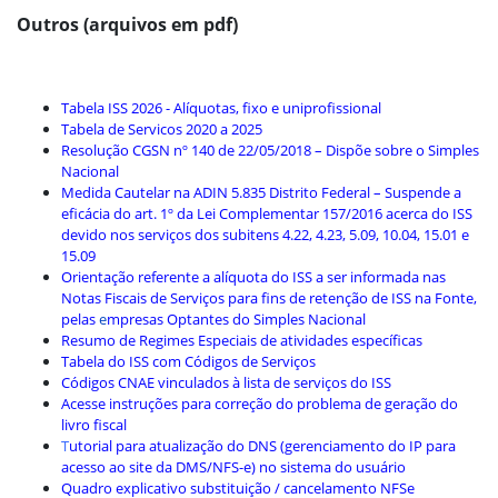
Outros (arquivos em pdf)
Tabela ISS 2026 - Alíquotas, fixo e uniprofissional
Tabela de Servicos 2020 a 2025
Resolução CGSN nº 140 de 22/05/2018 – Dispõe sobre o Simples
Nacional
Medida Cautelar na ADIN 5.835 Distrito Federal – Suspende a
eficácia do art. 1º da Lei Complementar 157/2016 acerca do ISS
devido nos serviços dos subitens 4.22, 4.23, 5.09, 10.04, 15.01 e
15.09
Orientação referente a alíquota do ISS a ser informada nas
Notas Fiscais de Serviços para fins de retenção de ISS na Fonte,
pelas
e
mpresas Optantes do Simples Nacional
Resumo de Regimes Especiais de atividades específicas
Tabela do ISS com Códigos de Serviços
Códigos CNAE vinculados à lista de serviços do ISS
Acesse instruções para correção do problema de geração do
livro fiscal
T
utorial para atualização do DNS (gerenciamento do IP para
acesso ao site da DMS/NFS-e) no sistema do usuário
Quadro explicativo substituição / cancelamento NFSe