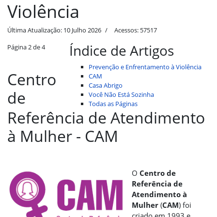
Violência
Última Atualização: 10 Julho 2026
Acessos: 57517
Índice de Artigos
Página 2 de 4
Prevenção e Enfrentamento à Violência
Centro
CAM
Casa Abrigo
de
Você Não Está Sozinha
Todas as Páginas
Referência de Atendimento
à Mulher - CAM
O
Centro de
Referência de
Atendimento à
Mulher
(
CAM
) foi
criado em 1993 e