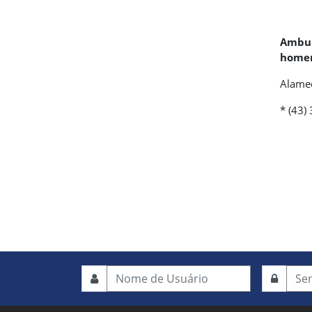
Ambul
homen
Alamed
* (43)