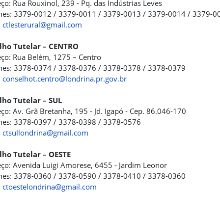
ço: Rua Rouxinol, 239 - Pq. das Indústrias Leves
nes: 3379-0012 / 3379-0011 / 3379-0013 / 3379-0014 / 3379-0
:
ctlesterural@gmail.com
lho Tutelar – CENTRO
ço: Rua Belém, 1275 – Centro
nes: 3378-0374 / 3378-0376 / 3378-0378 / 3378-0379
:
conselhot.centro@londrina.pr.gov.br
lho Tutelar – SUL
ço: Av. Grã Bretanha, 195 - Jd. Igapó - Cep. 86.046-170
nes: 3378-0397 / 3378-0398 / 3378-0576
:
ctsullondrina@gmail.com
lho Tutelar – OESTE
ço: Avenida Luigi Amorese, 6455 - Jardim Leonor
nes: 3378-0360 / 3378-0590 / 3378-0410 / 3378-0360
:
ctoestelondrina@gmail.com