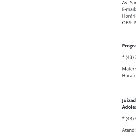
Av. Sa
E-mail
Horári
OBS: P
Progr
* (43)
Matern
Horári
Juiza
Adole
* (43)
Atendi