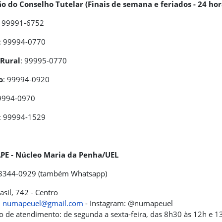
o do Conselho Tutelar (Finais de semana e feriados - 24 hor
:
99991-6752
: 99994-0770
/Rural
: 99995-0770
o
: 99994-0920
99994-0970
: 99994-1529
E - Núcleo Maria da Penha/UEL
) 3344-0929 (também Whatsapp)
asil, 742 - Centro
:
numapeuel@gmail.com
- Instagram: @numapeuel
o de atendimento: de segunda a sexta-feira, das 8h30 às 12h e 