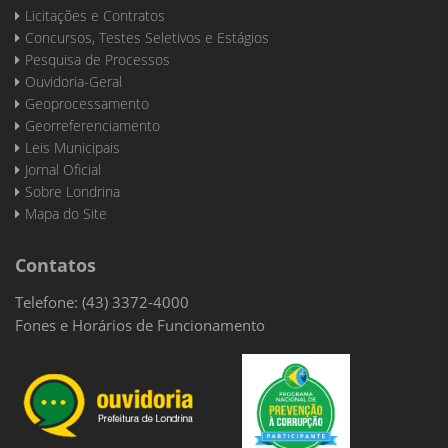
Licitações e Contratos
Concursos, Testes Seletivos e Estágios
Pesquisa de Processos
Ouvidoria-Geral
Geoprocessamento
Georreferenciamento
Leis Municipais
Jornal Oficial
Sobre Londrina
Mapa do Site
Contatos
Telefone: (43) 3372-4000
Fones e Horários de Funcionamento