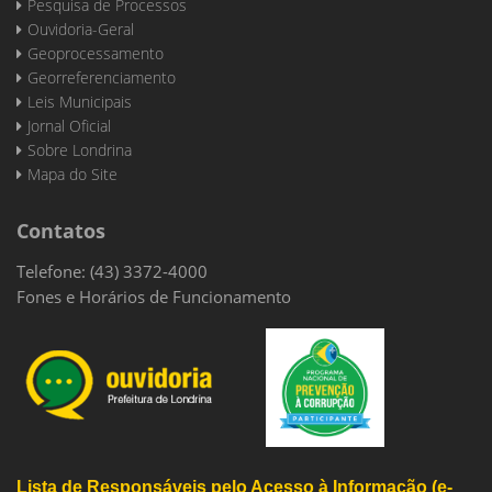
Pesquisa de Processos
Ouvidoria-Geral
Geoprocessamento
Georreferenciamento
Leis Municipais
Jornal Oficial
Sobre Londrina
Mapa do Site
Contatos
Telefone: (43) 3372-4000
Fones e Horários de Funcionamento
Lista de Responsáveis pelo Acesso à Informação (e-