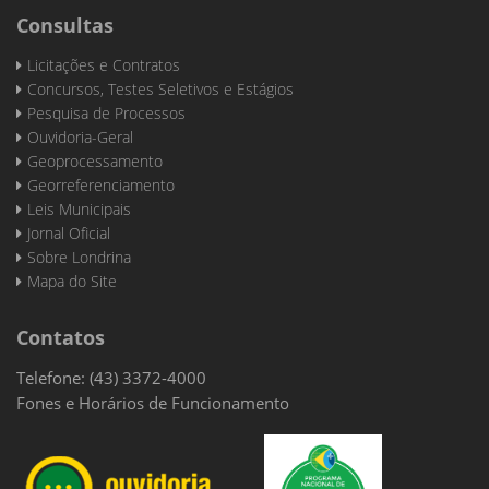
Consultas
Licitações e Contratos
Concursos, Testes Seletivos e Estágios
Pesquisa de Processos
Ouvidoria-Geral
Geoprocessamento
Georreferenciamento
Leis Municipais
Jornal Oficial
Sobre Londrina
Mapa do Site
Contatos
Telefone: (43) 3372-4000
Fones e Horários de Funcionamento