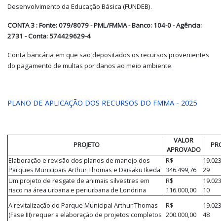
Desenvolvimento da Educação Básica (FUNDEB).
CONTA 3 : Fonte: 079/8079 - PML/FMMA - Banco: 104-0 - Agência:
2731 - Conta: 574429629-4
Conta bancária em que são depositados os recursos provenientes
do pagamento de multas por danos ao meio ambiente.
PLANO DE APLICAÇÃO DOS RECURSOS DO FMMA - 2025
VALOR
PROJETO
PR
APROVADO
Elaboração e revisão dos planos de manejo dos
R$
19.02
Parques Municipais Arthur Thomas e Daisaku Ikeda
346.499,76
29
Um projeto de resgate de animais silvestres em
R$
19.02
risco na área urbana e periurbana de Londrina
116.000,00
10
A revitalização do Parque Municipal Arthur Thomas
R$
19.02
(Fase III) requer a elaboração de projetos completos
200.000,00
48