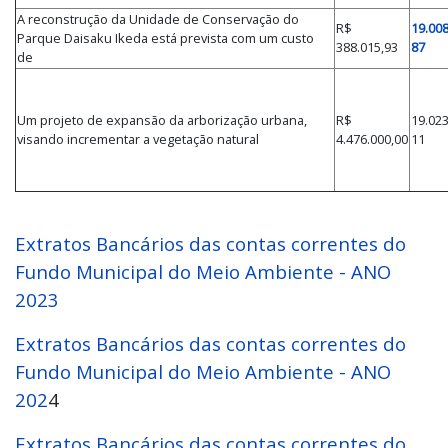
A reconstrução da Unidade de Conservação do
R$
19.00
Parque Daisaku Ikeda está prevista com um custo
388.015,93
87
de
Um projeto de expansão da arborização urbana,
R$
19.02
visando incrementar a vegetação natural
4.476.000,00
11
Extratos Bancários das contas correntes do
Fundo Municipal do Meio Ambiente - ANO
2023
Extratos Bancários das contas correntes do
Fundo Municipal do Meio Ambiente - ANO
202
4
Extratos Bancários das contas correntes do