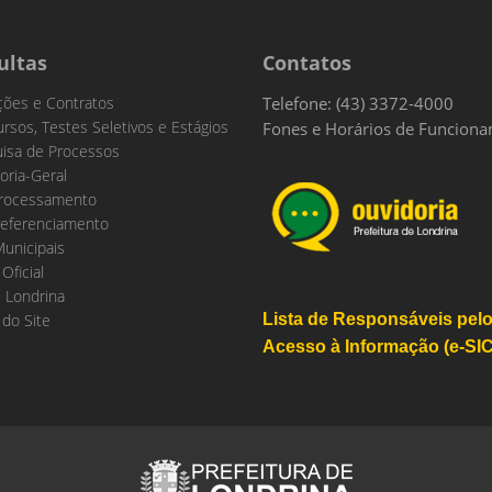
ultas
Contatos
ações e Contratos
Telefone: (43) 3372-4000
rsos, Testes Seletivos e Estágios
Fones e Horários de Funcion
isa de Processos
oria-Geral
rocessamento
eferenciamento
Municipais
 Oficial
 Londrina
do Site
Lista de Responsáveis pel
Acesso à Informação (e-SIC