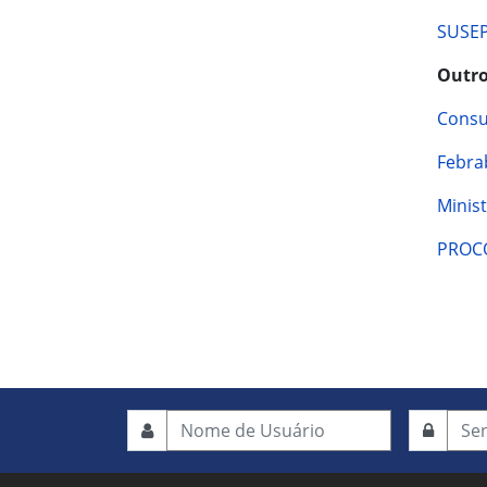
SUSEP
Outro
Consu
Febra
Minis
PROC