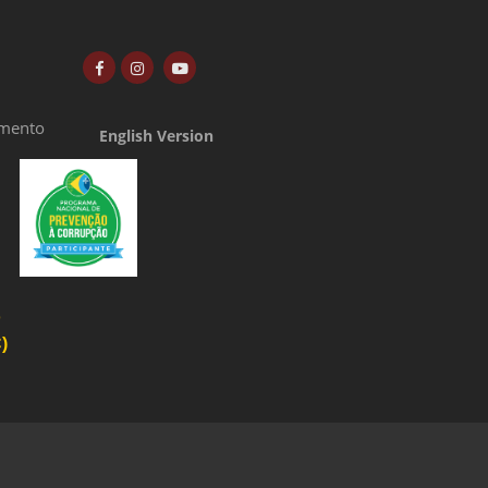
amento
English Version
o
)