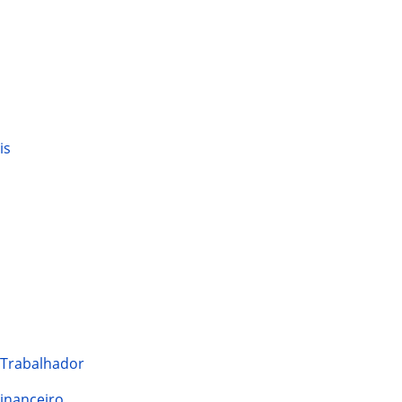
is
 Trabalhador
Financeiro