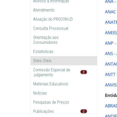
Acesso à Informação
ANA -
Atendimento
ANAC -
Atuação do PROCON-LD
ANATE
Consulta Processual
ANEEL 
Orientação aos
Consumidores
ANP -
Estatísticas
ANS -
Sites Úteis
ANTAQ
Comissão Especial de
2
ANTT 
Julgamento
Materiais Educativos
ANVISA
Notícias
Entid
Pesquisas de Preços
ABRAD
Publicações
2
ANDIF