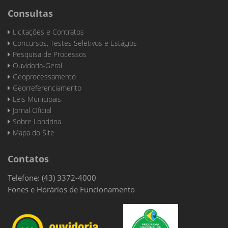
Consultas
Licitações e Contratos
Concursos, Testes Seletivos e Estágios
Pesquisa de Processos
Ouvidoria-Geral
Geoprocessamento
Georreferenciamento
Leis Municipais
Jornal Oficial
Sobre Londrina
Mapa do Site
Contatos
Telefone: (43) 3372-4000
Fones e Horários de Funcionamento