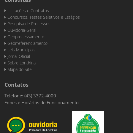
Licitações e Contratos
Concursos, Testes Seletivos e Estágios
Pesquisa de Processos
Ouvidoria-Geral
Geoprocessamento
Georreferenciamento
Leis Municipais
Jornal Oficial
Sobre Londrina
Mapa do Site
Contatos
Telefone: (43) 3372-4000
Fones e Horários de Funcionamento