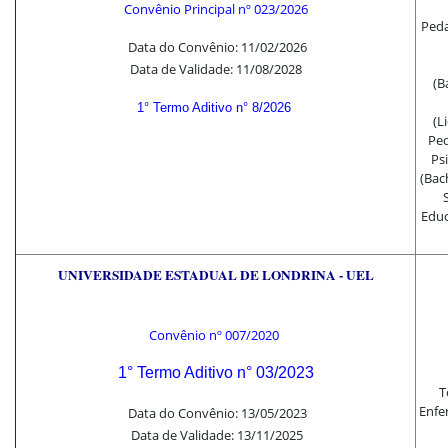
Convênio Principal nº
023/2026
Peda
Data do Convênio: 11/02/2026
Data de Validade: 11/08/2028
(B
1°
Termo Aditivo
n° 8/2026
(L
Ped
Ps
(Bac
Educ
UNIVERSIDADE ESTADUAL DE LONDRINA - UEL
Convênio nº
007/2020
1°
Termo Aditivo
n° 03/202
3
T
Enfe
Data do Convênio: 13/05/2023
Data de Validade: 13/11/2025