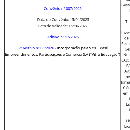
Gest
Convênio nº 007/2025
d
T
Data do Convênio: 15/04/2025
Te
Data de Validade: 15/10/2027
Inve
Aditivo nº 12/2025
de 
Recu
2º Aditivo nº 06/2026
-
Incorporação pela Vitru Brasil
Ges
Empreendimentos, Participações e Comércio S.A ("Vitru Educação")
Not
EAD;
EA
Art
Inv
Jorna
Ciên
em E
Li
Li
Lic