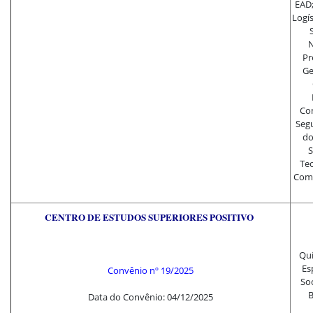
EAD;
Logís
N
Pr
Ge
Com
Segu
do
S
Teo
Comp
CENTRO DE ESTUDOS SUPERIORES POSITIVO
Quí
Es
Convênio nº 19/2025
Soc
B
Data do Convênio: 04/12/2025