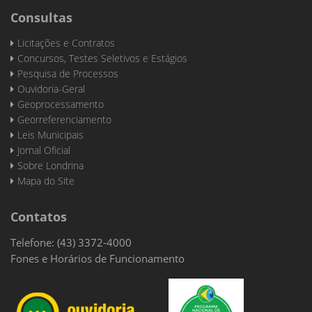
Consultas
Licitações e Contratos
Concursos, Testes Seletivos e Estágios
Pesquisa de Processos
Ouvidoria-Geral
Geoprocessamento
Georreferenciamento
Leis Municipais
Jornal Oficial
Sobre Londrina
Mapa do Site
Contatos
Telefone: (43) 3372-4000
Fones e Horários de Funcionamento