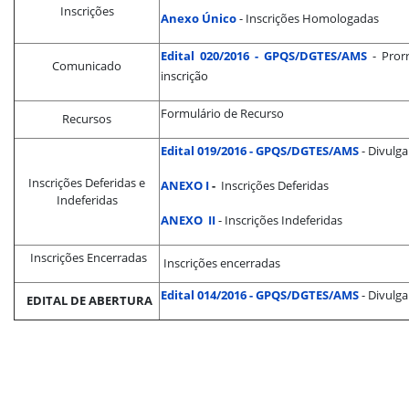
Inscrições
Anexo Único
- Inscrições Homologadas
Edital 020/2016 - GPQS/DGTES/AMS
- Pror
Comunicado
inscrição
Formulário de Recurso
Recursos
Edital 019/2016 - GPQS/DGTES/AMS
- Divulga
Inscrições Deferidas e
ANEXO I
-
Inscrições Deferidas
Indeferidas
ANEXO II
- Inscrições Indeferidas
Inscrições Encerradas
Inscrições encerradas
Edital 014/2016 - GPQS/DGTES/AMS
- Divulg
EDITAL DE ABERTURA