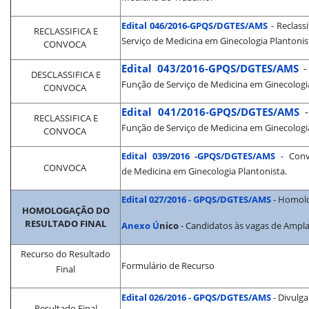
Edital 046/2016-GPQS/DGTES/AMS
-
Reclass
RECLASSIFICA E
Serviço de Medicina em Ginecologia Plantonis
CONVOCA
Edital 043/2016-GPQS/DGTES/AMS
DESCLASSIFICA E
Função de Serviço de Medicina em Ginecologia
CONVOCA
Edital 041/2016-GPQS/DGTES/AMS
RECLASSIFICA E
Função de Serviço de Medicina em Ginecologia
CONVOCA
Edital 039/2016 -GPQS/DGTES/AMS
- Conv
CONVOCA
de Medicina em Ginecologia Plantonista.
Edital 027/2016 - GPQS/DGTES/AMS
- Homolo
HOMOLOGAÇÃO DO
RESULTADO FINAL
Anexo Ú
nico
- Candidatos às vagas de Ampla
Recurso do Resultado
Formulário de Recurso
Final
Edital 026/2016 - GPQS/DGTES/AMS
- Divulga
Resultado Final