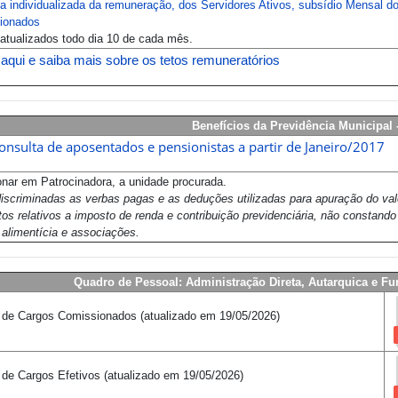
a individualizada da remuneração, dos Servidores Ativos, subsídio Mensal do 
ionados
atualizados todo dia 10 de cada mês.
 aqui e saiba mais sobre os tetos remuneratórios
Benefícios da Previdência Municipa
onsulta de aposentados e pensionistas a partir de Janeiro/2017
onar em Patrocinadora, a unidade procurada.
iscriminadas as verbas pagas e as deduções utilizadas para apuração do va
os relativos a imposto de renda e contribuição previdenciária, não constan
alimentícia e associações.
Quadro de Pessoal: Administração Direta, Autarquica e Fu
 de Cargos Comissionados (atualizado em
19/05/2026
)
 de Cargos Efetivos
(atualizado em
19/05/2026
)