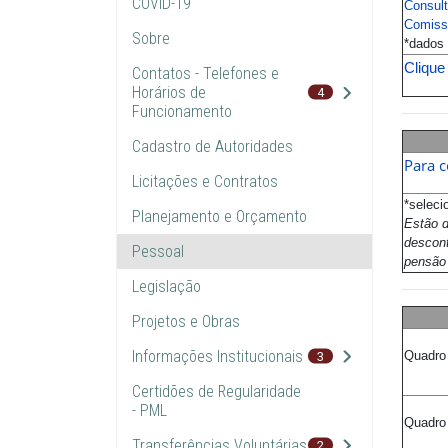
COVID-19
Consult
Comiss
Sobre
*dados 
Clique
Contatos - Telefones e
Horários de
4
Funcionamento
Cadastro de Autoridades
Para c
Licitações e Contratos
*seleci
Planejamento e Orçamento
Estão d
descont
Pessoal
pensão 
Legislação
Projetos e Obras
Informações Institucionais
3
Quadro
Certidões de Regularidade
- PML
Quadro
Transferências Voluntárias
2