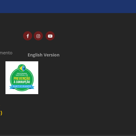
amento
English Version
o
)