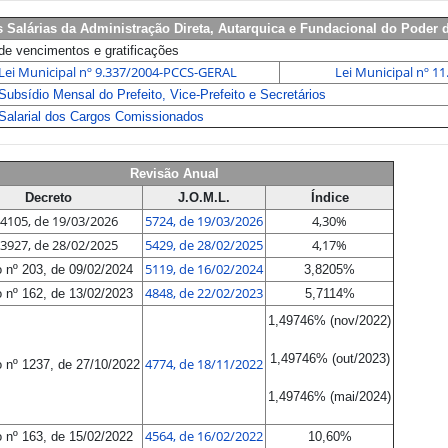
s Salárias da Administração Direta, Autarquica e Fundacional do Poder 
de vencimentos e gratificações
Lei Municipal nº 9.337/2004-PCCS-GERAL
Lei Municipal nº 
Subsídio Mensal do Prefeito, Vice-Prefeito e Secretários
Salarial dos Cargos Comissionados
Revisão Anual
Decreto
J.O.M.L.
Índice
14105, de 19/03/2026
5724, de 19/03/2026
4,30%
13927, de 28/02/2025
5429, de 28/02/2025
4,17%
5119, de 16/02/2024
 nº 203, de 09/02/2024
3,8205%
4848, de 22/02/2023
 nº 162, de 13/02/2023
5,7114%
1,49746% (nov/2022)
1,49746% (out/2023)
4774, de 18/11/2022
 nº 1237, de 27/10/2022
1,49746% (mai/2024)
4564, de 16/02/2022
 nº 163, de 15/02/2022
10,60%