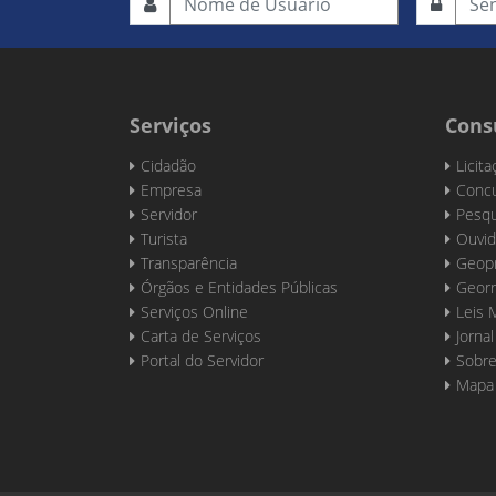
Serviços
Cons
Cidadão
Licit
Empresa
Concu
Servidor
Pesqu
Turista
Ouvid
Transparência
Geop
Órgãos e Entidades Públicas
Georr
Serviços Online
Leis 
Carta de Serviços
Jornal
Portal do Servidor
Sobre
Mapa 