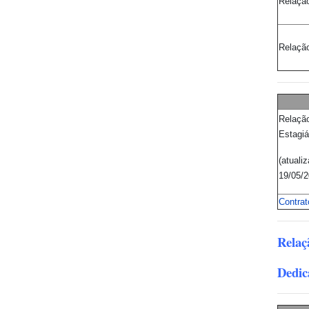
Relação
Relaçã
Relaçã
Estagiá
(atuali
19/05/2
Contrat
Relaç
Dedic