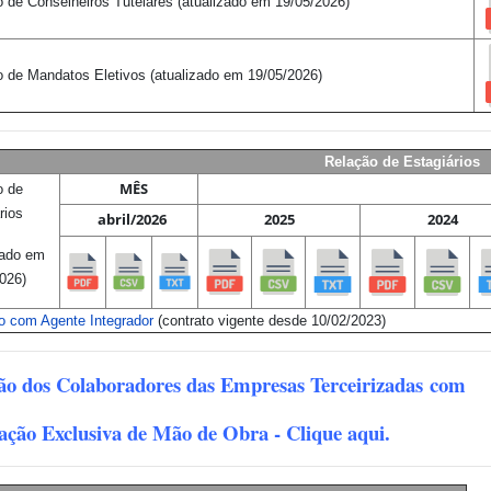
 de Conselheiros Tutelares
(atualizado em
19/05/2026
)
o de Mandatos Eletivos
(atualizado em
19/05/2026
)
Relação de Estagiários
MÊS
o de
rios
abril/2026
2025
2024
zado em
026)
o com Agente Integrador
(contrato vigente desde 10
/02/2023
)
ão dos Colaboradores das Empresas Terceirizadas
com
ação Exclusiva de Mão de Obra - Clique aqui.