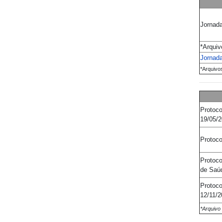
Jornada
*Arquiv
Jornada
*Arquivos
Protoc
19/05/
Protoc
Protoc
de Saú
Protoco
12/11
/2
*Arquivo