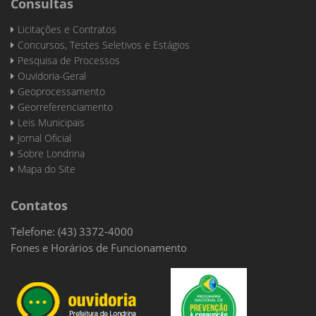
Consultas
Licitações e Contratos
Concursos, Testes Seletivos e Estágios
Pesquisa de Processos
Ouvidoria-Geral
Geoprocessamento
Georreferenciamento
Leis Municipais
Jornal Oficial
Sobre Londrina
Mapa do Site
Contatos
Telefone: (43) 3372-4000
Fones e Horários de Funcionamento