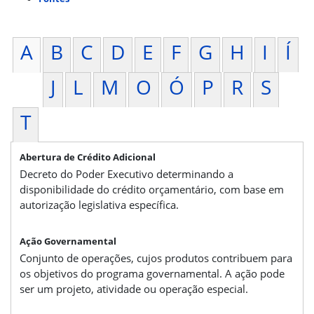
A
B
C
D
E
F
G
H
I
Í
J
L
M
O
Ó
P
R
S
T
Abertura de Crédito Adicional
Decreto do Poder Executivo determinando a
disponibilidade do crédito orçamentário, com base em
autorização legislativa específica.
Ação Governamental
Conjunto de operações, cujos produtos contribuem para
os objetivos do programa governamental. A ação pode
ser um projeto, atividade ou operação especial.