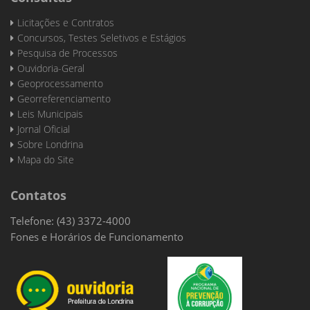
Licitações e Contratos
Concursos, Testes Seletivos e Estágios
Pesquisa de Processos
Ouvidoria-Geral
Geoprocessamento
Georreferenciamento
Leis Municipais
Jornal Oficial
Sobre Londrina
Mapa do Site
Contatos
Telefone: (43) 3372-4000
Fones e Horários de Funcionamento