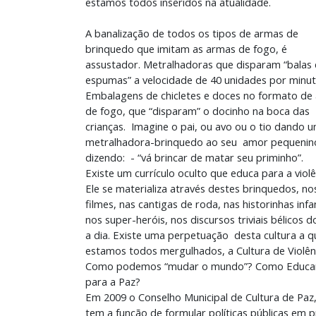
estamos todos inseridos na atualidade.
A banalização de todos os tipos de armas de
brinquedo que imitam as armas de fogo, é
assustador. Metralhadoras que disparam “balas
espumas” a velocidade de 40 unidades por minut
Embalagens de chicletes e doces no formato de
de fogo, que “disparam” o docinho na boca das
crianças. Imagine o pai, ou avo ou o tio dando 
metralhadora-brinquedo ao seu amor pequenin
dizendo: - “vá brincar de matar seu priminho”.
Existe um currículo oculto que educa para a violê
Ele se materializa através destes brinquedos, no
filmes, nas cantigas de roda, nas historinhas infan
nos super-heróis, nos discursos triviais bélicos d
a dia. Existe uma perpetuação desta cultura a q
estamos todos mergulhados, a Cultura de Violên
Como podemos “mudar o mundo”? Como Educa
para a Paz?
Em 2009 o Conselho Municipal de Cultura de Paz
tem a função de formular políticas públicas em p