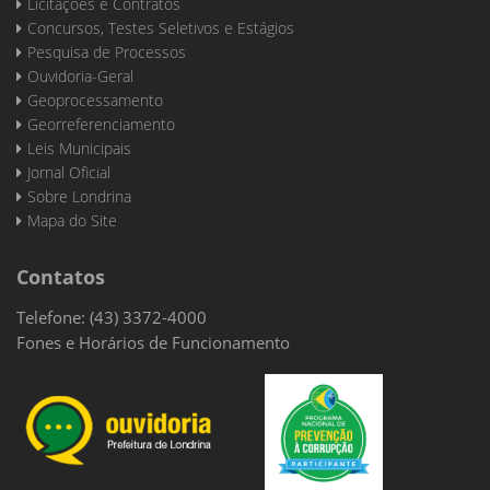
Licitações e Contratos
Concursos, Testes Seletivos e Estágios
Pesquisa de Processos
Ouvidoria-Geral
Geoprocessamento
Georreferenciamento
Leis Municipais
Jornal Oficial
Sobre Londrina
Mapa do Site
Contatos
Telefone: (43) 3372-4000
Fones e Horários de Funcionamento