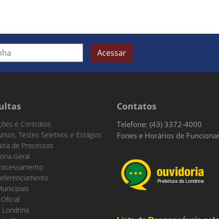
Acessar
ultas
Contatos
ações e Contratos
Telefone: (43) 3372-4000
rsos, Testes Seletivos e Estágios
Fones e Horários de Funcion
isa de Processos
oria-Geral
rocessamento
eferenciamento
Municipais
 Oficial
 Londrina