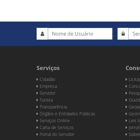
Serviços
Cons
Cidadão
Licit
Empresa
Concu
Servidor
Pesqu
Turista
Ouvid
Transparência
Geop
Órgãos e Entidades Públicas
Georr
Serviços Online
Leis 
Carta de Serviços
Jornal
Portal do Servidor
Sobre