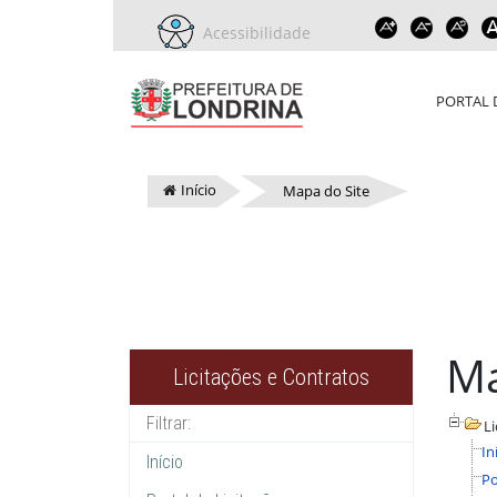
Acessibilidade
PORTAL 
Início
Mapa do Site
Ma
Licitações e Contratos
Li
In
Início
Po