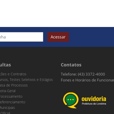
Acessar
ultas
Contatos
ações e Contratos
Telefone: (43) 3372-4000
rsos, Testes Seletivos e Estágios
Fones e Horários de Funcion
isa de Processos
oria-Geral
rocessamento
eferenciamento
Municipais
 Oficial