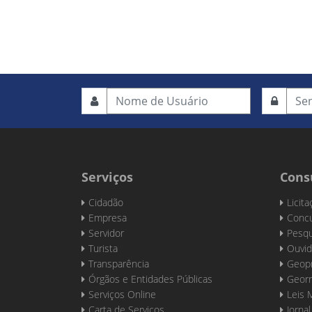
Serviços
Cons
Cidadão
Licit
Empresa
Concu
Servidor
Pesqu
Turista
Ouvid
Transparência
Geop
Órgãos e Entidades Públicas
Georr
Serviços Online
Leis 
Carta de Serviços
Jornal