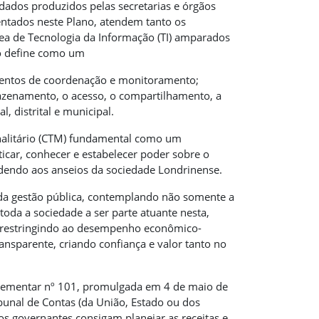
ados produzidos pelas secretarias e órgãos
ntados neste Plano, atendem tanto os
rea de Tecnologia da Informação (TI) amparados
 o define como um
imentos de coordenação e monitoramento;
rmazenamento, o acesso, o compartilhamento, a
, distrital e municipal.
inalitário (CTM) fundamental como um
ticar, conhecer e estabelecer poder sobre o
endendo aos anseios da sociedade Londrinense.
da gestão pública, contemplando não somente a
oda a sociedade a ser parte atuante nesta,
e restringindo ao desempenho econômico-
nsparente, criando confiança e valor tanto no
omplementar nº 101, promulgada em 4 de maio de
bunal de Contas (da União, Estado ou dos
 os governantes consigam planejar as receitas e