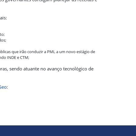
ais:
to;
dos;
licas que irão conduzir a PML a um novo estágio de
endo INDE e CTM;
uras, sendo atuante no avanço tecnológico de
Geo
: