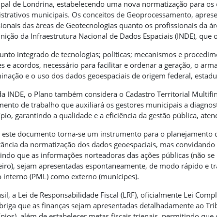
pal de Londrina, estabelecendo uma nova normatização para os d
strativos municipais. Os conceitos de Geoprocessamento, aprese
sionais das áreas de Geotecnologias quanto os profissionais da á
inição da Infraestrutura Nacional de Dados Espaciais (INDE), que
njunto integrado de tecnologias; políticas; mecanismos e proced
s e acordos, necessário para facilitar e ordenar a geração, o a
inação e o uso dos dados geoespaciais de origem federal, estadual
a INDE, o Plano também considera o Cadastro Territorial Multif
mento de trabalho que auxiliará os gestores municipais a diagnos
pio, garantindo a qualidade e a eficiência da gestão pública, at
 este documento torna-se um instrumento para o planejamento 
ância da normatização dos dados geoespaciais, mas convidando t
indo que as informações norteadoras das ações públicas (não s
eiro), sejam apresentadas espontaneamente, de modo rápido e tra
 interno (PML) como externo (munícipes).
sil, a Lei de Responsabilidade Fiscal (LRF), oficialmente Lei C
briga que as finanças sejam apresentadas detalhadamente ao Tri
pios), além de estabelecer metas fiscais trienais, permitindo que