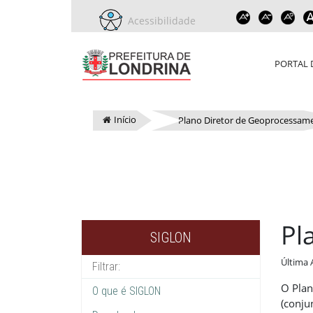
Acessibilidade
PORTAL 
Início
Plano Diretor de Geoprocessam
Pl
SIGLON
Última 
O Plan
O que é SIGLON
(conju