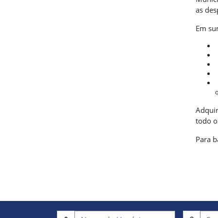
as des
Em sum
Adquir
todo o
Para b