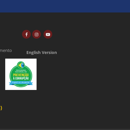
amento
English Version
o
)