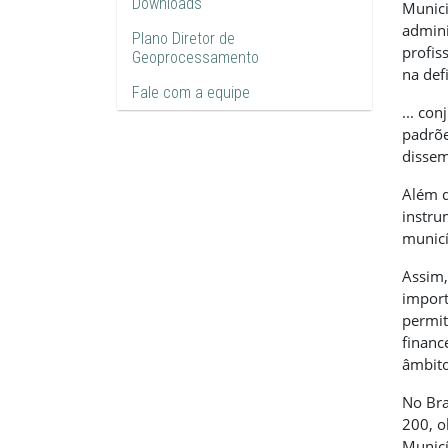
Downloads
Munici
admini
Plano Diretor de
profis
Geoprocessamento
na def
Fale com a equipe
... co
padrõe
dissem
Além d
instru
municí
Assim,
import
permit
financ
âmbito
No Bra
200, o
Municí