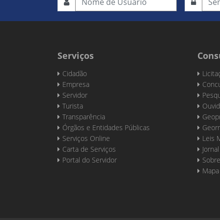
Serviços
Cons
Cidadão
Licit
Empresa
Concu
Servidor
Pesqu
Turista
Ouvid
Transparência
Geop
Órgãos e Entidades Públicas
Georr
Serviços Online
Leis 
Carta de Serviços
Jornal
Portal do Servidor
Sobre
Mapa 