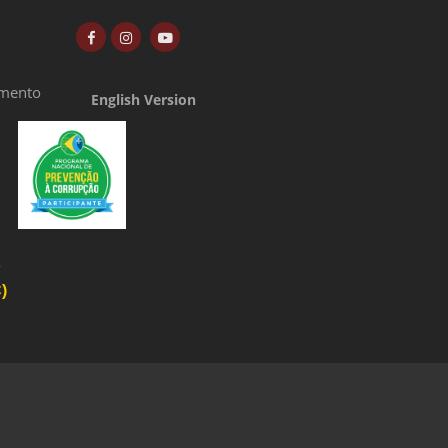
amento
English Version
o
)