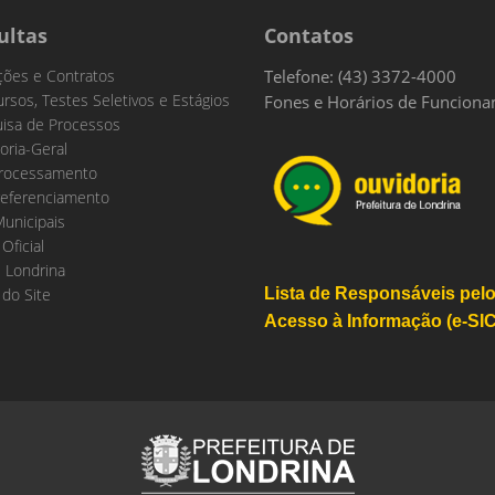
ultas
Contatos
ações e Contratos
Telefone: (43) 3372-4000
rsos, Testes Seletivos e Estágios
Fones e Horários de Funcion
isa de Processos
oria-Geral
rocessamento
eferenciamento
Municipais
 Oficial
 Londrina
do Site
Lista de Responsáveis pel
Acesso à Informação (e-SIC