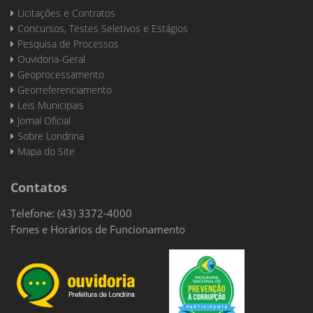
Licitações e Contratos
Concursos, Testes Seletivos e Estágios
Pesquisa de Processos
Ouvidoria-Geral
Geoprocessamento
Georreferenciamento
Leis Municipais
Jornal Oficial
Sobre Londrina
Mapa do Site
Contatos
Telefone: (43) 3372-4000
Fones e Horários de Funcionamento