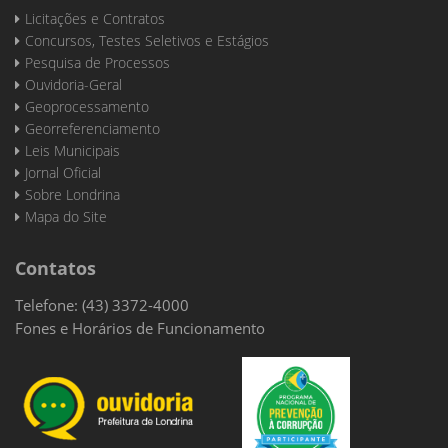
Licitações e Contratos
Concursos, Testes Seletivos e Estágios
Pesquisa de Processos
Ouvidoria-Geral
Geoprocessamento
Georreferenciamento
Leis Municipais
Jornal Oficial
Sobre Londrina
Mapa do Site
Contatos
Telefone: (43) 3372-4000
Fones e Horários de Funcionamento