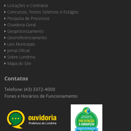
Licitações e Contratos
Concursos, Testes Seletivos e Estágios
Pesquisa de Processos
Ouvidoria-Geral
Geoprocessamento
Georreferenciamento
Leis Municipais
Jornal Oficial
Sobre Londrina
Mapa do Site
Contatos
Telefone: (43) 3372-4000
Fones e Horários de Funcionamento