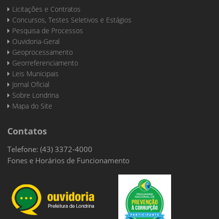
Licitações e Contratos
Concursos, Testes Seletivos e Estágios
Pesquisa de Processos
Ouvidoria-Geral
Geoprocessamento
Georreferenciamento
Leis Municipais
Jornal Oficial
Sobre Londrina
Mapa do Site
Contatos
Telefone: (43) 3372-4000
Fones e Horários de Funcionamento