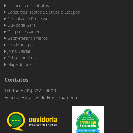
Licitações e Contratos
Concursos, Testes Seletivos e Estágios
Pesquisa de Processos
Ouvidoria-Geral
Geoprocessamento
Georreferenciamento
Leis Municipais
Jornal Oficial
Sobre Londrina
Mapa do Site
Contatos
Telefone: (43) 3372-4000
Fones e Horários de Funcionamento